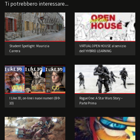
Ti potrebbero interessare...
Student Spotlight: Maurizia
VIRTUAL OPEN HOUSE al servizio
Carrera
dell’HYBRID LEARNING
I Like 3D, on-line i nuovi numeri (8-9-
Rogue One: A Star Wars Story –
10)
Parte Prima