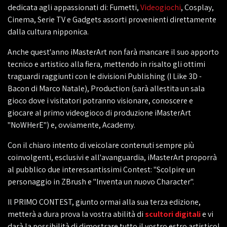
dedicata agli appassionati di: Fumetti,
Videogiochi
, Cosplay,
Cinema, Serie TV e Gadgets assorti provenienti direttamente
dalla cultura nipponica.
Anche quest'anno iMasterArt non farà mancare il suo apporto
tecnico e artistico alla fiera, mettendo in risalto gli ottimi
traguardi raggiunti con le divisioni Publishing (I Like 3D -
Bacon di Marco Natale), Production (sarà allestita un sala
gioco dove i visitatori potranno visionare, conoscere e
giocare al primo videogioco di produzione iMasterArt
"NoWHerE") e, ovviamente, Academy.
Con il chiaro intento di veicolare contenuti sempre più
coinvolgenti, esclusivi e all'avanguardia, iMasterArt proporrà
al pubblico due interessantissimi Contest: "Scolpire un
personaggio in ZBrush e "Inventa un nuovo Character".
Il PRIMO CONTEST, giunto ormai alla sua terza edizione,
metterà a dura prova la vostra abilità di
scultori digitali
e vi
darà la possibilità di dimostrare tutto il vostro estro artistico!