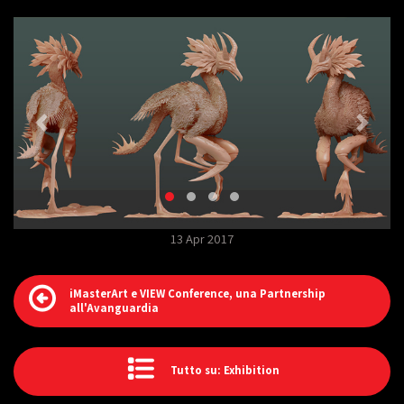
13 Apr 2017
iMasterArt e VIEW Conference, una Partnership
all'Avanguardia
Tutto su: Exhibition