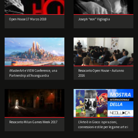
Open House 17 Marzo 2018
Joseph “eon” Viglioglia
iMasterArt e VIEW Conference, una
Resoconto Open House – Autunno
Partnership all’Avanguardia
2016
Resoconto Milan Games Week 2017
L’Arte è in Gioco: ispirazioni,
connessioni e stile per le game art e i
videogame a cura di Musea Game
Art Gallery