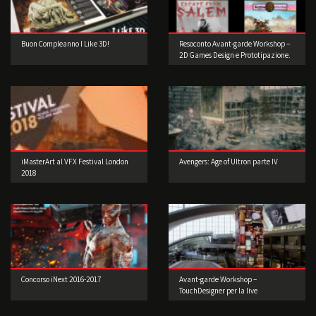
Buon Compleanno I Like 3D!
Resoconto Avant-garde Workshop –
2D Games Design e Prototipazione.
iMasterArt al VFX Festival London
Avengers: Age of Ultron parte IV
2018
Concorso iNext 2016-2017
Avant-garde Workshop –
TouchDesigner per la live
performance