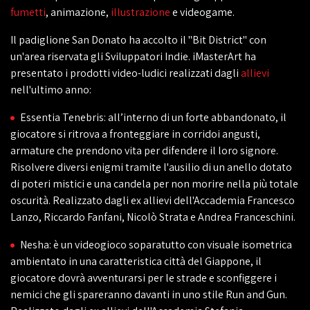
fumetti
, animazione,
illustrazione
e videogame.
Il padiglione San Donato ha accolto il "Bit District" con
un'area riservata gli Sviluppatori Indie. iMasterArt ha
presentato i prodotti video-ludici realizzati dagli
allievi
nell'ultimo anno:
Essentia Tenebris: all’interno di un forte abbandonato, il
giocatore si ritrova a fronteggiare in corridoi angusti,
armature che prendono vita per difendere il loro signore.
Risolvere diversi enigmi tramite l'ausilio di un anello dotato
di poteri mistici e una candela per non morire nella più totale
oscurità. Realizzato dagli ex allievi dell'Accademia Francesco
Lanzo, Riccardo Fanfani, Nicolò Strata e Andrea Franceschini.
Nesha: è un videogioco soparatutto con visuale isometrica
ambientato in una caratteristica città del Giappone, il
giocatore dovrà avventurarsi per le strade e sconfiggere i
nemici che gli spareranno davanti in uno stile Run and Gun.