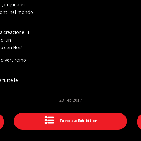
o, originale e
zzonti nel mondo
 creazione! Il
 di un
lo con Noi?
i divertiremo
 tutte le
23 Feb 2017
Tutto su: Exhibition