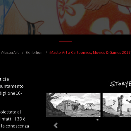
iMasterArt
Exhibition
iMasterArt a Cartoomics, Movies & Games 2017
ici e
ppuntamento
diglione 16-
oiettata al
nfatti il 3D è
a la conoscenza