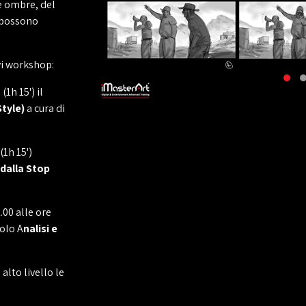
e ombre, del
 possono
vi workshop:
(1h 15') il
tyle)
a cura di
(1h 15')
 dalla Stop
00 alle ore
tolo A
nalisi e
lto livello le