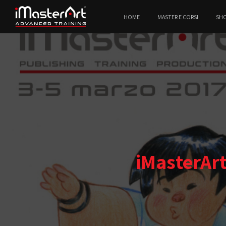
HOME
MASTER E CORSI
SH
iMasterAr