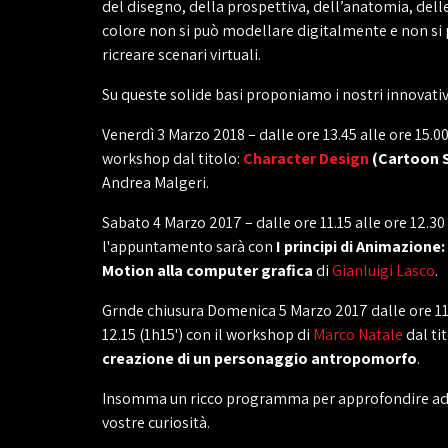
del disegno, della prospettiva, dell’anatomia, dell
colore non si può modellare digitalmente e non si
ricreare scenari virtuali.
Su queste solide basi proponiamo i nostri innovati
Venerdì 3 Marzo 2018 – dalle ore 13.45 alle ore 15.00 
workshop dal titolo:
Character Design
(Cartoon S
Andrea Malgeri.
Sabato 4 Marzo 2017 – dalle ore 11.15 alle ore 12.30 
l'appuntamento sarà con
I principi di Animazione:
Motion alla computer grafica
di
Gianluigi Lasco
.
Grnde chiusura Domenica 5 Marzo 2017 dalle ore 11.
12.15 (1h15') con il workshop di
Marco Natale
dal ti
creazione di un personaggio antropomorfo
.
Insomma un ricco programma per approfondire ad a
vostre curiosità.