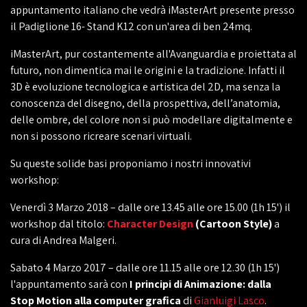
appuntamento italiano che vedrà iMasterArt presente presso
il Padiglione 16- Stand K12 con un'area di ben 24mq.
iMasterArt, pur costantemente all'Avanguardia e proiettata al
futuro, non dimentica mai le origini e la tradizione. Infatti il
3D è evoluzione tecnologica e artistica del 2D, ma senza la
conoscenza del disegno, della prospettiva, dell’anatomia,
delle ombre, del colore non si può modellare digitalmente e
non si possono ricreare scenari virtuali.
Su queste solide basi proponiamo i nostri innovativi
workshop:
Venerdì 3 Marzo 2018 – dalle ore 13.45 alle ore 15.00 (1h 15') il
workshop dal titolo:
Character Design
(Cartoon Style)
a
cura di Andrea Malgeri.
Sabato 4 Marzo 2017 – dalle ore 11.15 alle ore 12.30 (1h 15')
l'appuntamento sarà con
I principi di Animazione: dalla
Stop Motion alla computer grafica
di
Gianluigi Lasco
.