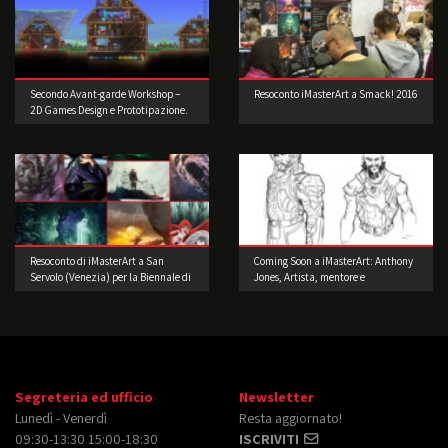
Secondo Avant-garde Workshop –
Resoconto iMasterArt a Smack! 2016
2D Games Design e Prototipazione.
Realizzate il vostro videogioco!
Resoconto di iMasterArt a San
Coming Soon a iMasterArt: Anthony
Servolo (Venezia) per la Biennale di
Jones, Artista, mentore e
Architettura!
imprenditore!
Segreteria ed ufficio
Newsletter
Lunedì - Venerdì
Resta aggiornato!
09:30-13:30 15:00-18:30
ISCRIVITI