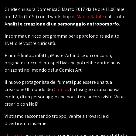
Grnde chiusura Domenica 5 Marzo 2017 dalle ore 11.00 alle
ore 12.15 (1h15') con il workshop di
Marco Natale
dal titolo
A
nalisi e creazione di un personaggio antropomorfo
.
Insomma un ricco programma per approfondire ad alto
livello le vostre curiosità.
E non è finita... infatti, iMasterArt indice un concorso,
originale e ricco di prospettiva che potrebbe aprire nuovi
orizzonti nel mondo della Comics Art.
Il nuovo protagonista dei fumetti può essere una tua
creazione! Il mondo dei
Comics
ha bisogno di una nuova
eroina, di un personaggio che non si era ancora visto. Vuoi
crearlo con Noi?
Vi stiamo raccontando troppo, venite a trovarci e ci
divertiremo insieme!
clicca qui
per la necessaria registrazione e per avere tutte le