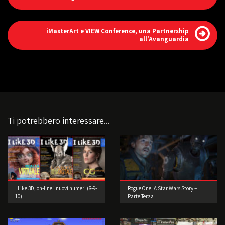
iMasterArt e VIEW Conference, una Partnership
all'Avanguardia
Ti potrebbero interessare...
I Like 3D, on-line i nuovi numeri (8-9-
Rogue One: A Star Wars Story –
10)
Parte Terza