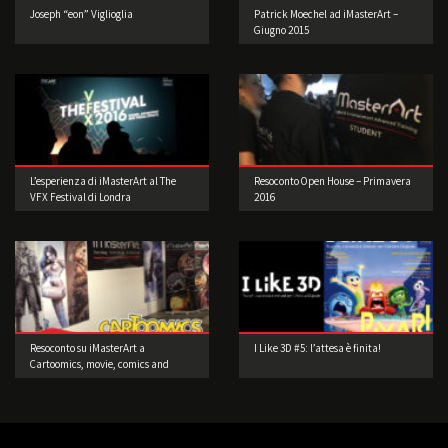
Joseph “eon” Viglioglia
Patrick Moechel ad iMasterArt –
Giugno 2015
L’esperienza di iMasterArt al The
Resoconto Open House – Primavera
VFX Festival di Londra
2016
Resoconto su iMasterArt a
I Like 3D #5: l’attesa è finita!
Cartoomics, movie, comics and
games 2016