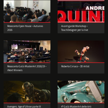
Resoconto Open House – Autunno
Avant-garde Workshop –
2016
TouchDesigner per la live
performance 3° edizione
Resoconto Galà iMasterArt 2018/19 –
Roberto Ciriaco – 3D Artist
iNext Winners
Avengers: Age of Ultron parte III
4° Galà iMasterArt delle Arti