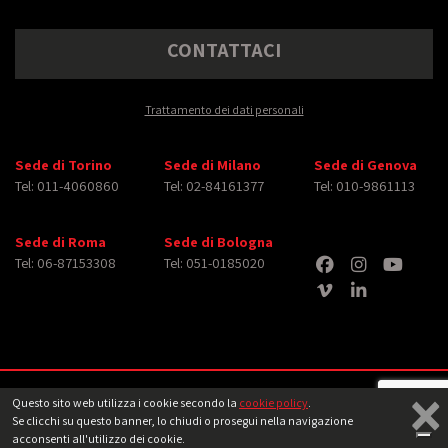
CONTATTACI
Trattamento dei dati personali
Sede di Torino
Sede di Milano
Sede di Genova
Tel: 011-4060860
Tel: 02-84161377
Tel: 010-9861113
Sede di Roma
Sede di Bologna
Tel: 06-87153308
Tel: 051-0185020
×
Copyright © 2026 iMasterArt S.r.l. ‐ All rights reserved. Tutti i diritti relativi ad
Questo sito web utilizza i cookie secondo la
cookie policy
.
immagini e video pubblicati sono dei rispettivi
aventi diritto
‐
Note legali
Se clicchi su questo banner, lo chiudi o prosegui nella navigazione
acconsenti all'utilizzo dei cookie.