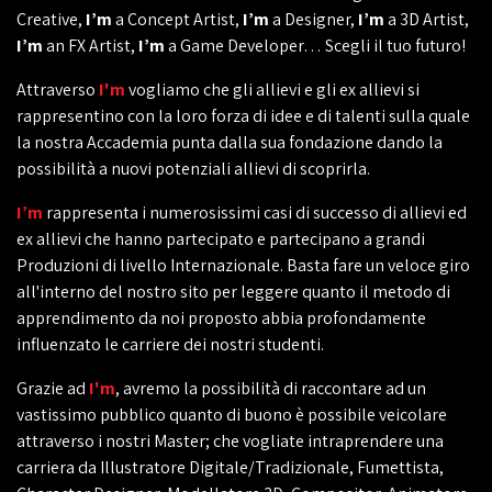
Creative,
I’m
a Concept Artist,
I’m
a Designer,
I’m
a 3D Artist,
I’m
an FX Artist,
I’m
a Game Developer… Scegli il tuo futuro!
Attraverso
I'm
vogliamo che gli allievi e gli ex allievi si
rappresentino con la loro forza di idee e di talenti sulla quale
la nostra Accademia punta dalla sua fondazione dando la
possibilità a nuovi potenziali allievi di scoprirla.
I’m
rappresenta i numerosissimi casi di successo di allievi ed
ex allievi che hanno partecipato e partecipano a grandi
Produzioni di livello Internazionale. Basta fare un veloce giro
all'interno del nostro sito per leggere quanto il metodo di
apprendimento da noi proposto abbia profondamente
influenzato le carriere dei nostri studenti.
Grazie ad
I'm
, avremo la possibilità di raccontare ad un
vastissimo pubblico quanto di buono è possibile veicolare
attraverso i nostri Master; che vogliate intraprendere una
carriera da Illustratore Digitale/Tradizionale, Fumettista,