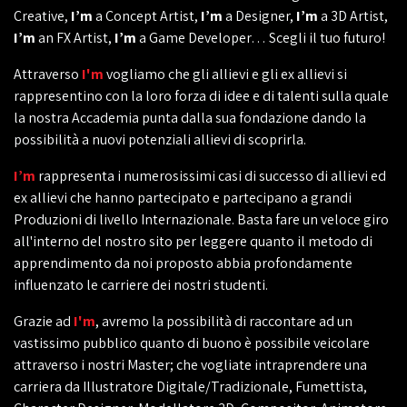
Creative,
I’m
a Concept Artist,
I’m
a Designer,
I’m
a 3D Artist,
I’m
an FX Artist,
I’m
a Game Developer… Scegli il tuo futuro!
Attraverso
I'm
vogliamo che gli allievi e gli ex allievi si
rappresentino con la loro forza di idee e di talenti sulla quale
la nostra Accademia punta dalla sua fondazione dando la
possibilità a nuovi potenziali allievi di scoprirla.
I’m
rappresenta i numerosissimi casi di successo di allievi ed
ex allievi che hanno partecipato e partecipano a grandi
Produzioni di livello Internazionale. Basta fare un veloce giro
all'interno del nostro sito per leggere quanto il metodo di
apprendimento da noi proposto abbia profondamente
influenzato le carriere dei nostri studenti.
Grazie ad
I'm
, avremo la possibilità di raccontare ad un
vastissimo pubblico quanto di buono è possibile veicolare
attraverso i nostri Master; che vogliate intraprendere una
carriera da Illustratore Digitale/Tradizionale, Fumettista,