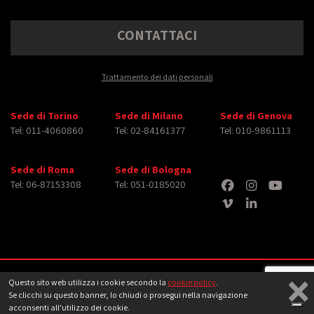
CONTATTACI
Trattamento dei dati personali
Sede di Torino
Sede di Milano
Sede di Genova
Tel: 011-4060860
Tel: 02-84161377
Tel: 010-9861113
Sede di Roma
Sede di Bologna
Tel: 06-87153308
Tel: 051-0185020
×
Copyright © 2026 iMasterArt S.r.l. ‐ All rights reserved. Tutti i diritti relativi ad
Questo sito web utilizza i cookie secondo la
cookie policy
.
immagini e video pubblicati sono dei rispettivi
aventi diritto
‐
Note legali
Se clicchi su questo banner, lo chiudi o prosegui nella navigazione
acconsenti all'utilizzo dei cookie.