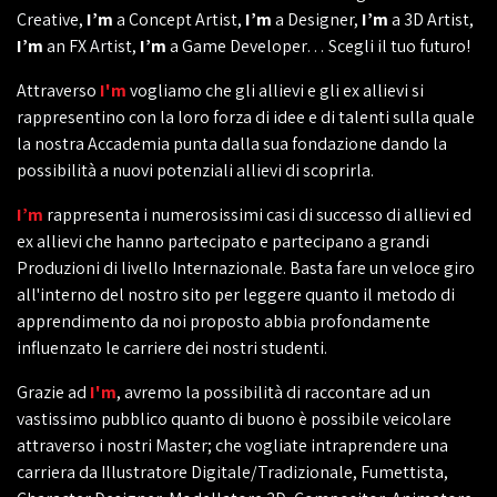
Creative,
I’m
a Concept Artist,
I’m
a Designer,
I’m
a 3D Artist,
I’m
an FX Artist,
I’m
a Game Developer… Scegli il tuo futuro!
Attraverso
I'm
vogliamo che gli allievi e gli ex allievi si
rappresentino con la loro forza di idee e di talenti sulla quale
la nostra Accademia punta dalla sua fondazione dando la
possibilità a nuovi potenziali allievi di scoprirla.
I’m
rappresenta i numerosissimi casi di successo di allievi ed
ex allievi che hanno partecipato e partecipano a grandi
Produzioni di livello Internazionale. Basta fare un veloce giro
all'interno del nostro sito per leggere quanto il metodo di
apprendimento da noi proposto abbia profondamente
influenzato le carriere dei nostri studenti.
Grazie ad
I'm
, avremo la possibilità di raccontare ad un
vastissimo pubblico quanto di buono è possibile veicolare
attraverso i nostri Master; che vogliate intraprendere una
carriera da Illustratore Digitale/Tradizionale, Fumettista,