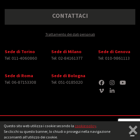
CONTATTACI
Trattamento dei dati personali
Sede di Torino
Sede di Milano
Sede di Genova
Tel: 011-4060860
Tel: 02-84161377
Tel: 010-9861113
Sede di Roma
Sede di Bologna
Tel: 06-87153308
Tel: 051-0185020
×
Copyright © 2026 iMasterArt S.r.l. ‐ All rights reserved. Tutti i diritti relativi ad
Questo sito web utilizza i cookie secondo la
cookie policy
.
immagini e video pubblicati sono dei rispettivi
aventi diritto
‐
Note legali
Se clicchi su questo banner, lo chiudi o prosegui nella navigazione
acconsenti all'utilizzo dei cookie.