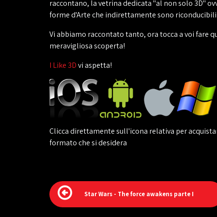
raccontano, la vetrina dedicata "al non solo 3D" ov
forme d'Arte che indirettamente sono riconducibili 
Vi abbiamo raccontato tanto, ora tocca a voi fare q
meravigliosa scoperta!
I Like 3D
vi aspetta!
Clicca direttamente sull'icona relativa per acquistar
formato che si desidera
Star Wars - The force awakens parte I