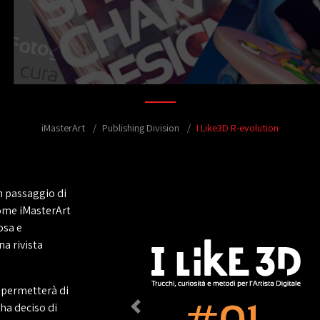
iMasterArt
Publishing Division
I Like3D R-evolution
un passaggio di
come iMasterArt
osa e
a rivista
i permetterà di
 ha deciso di