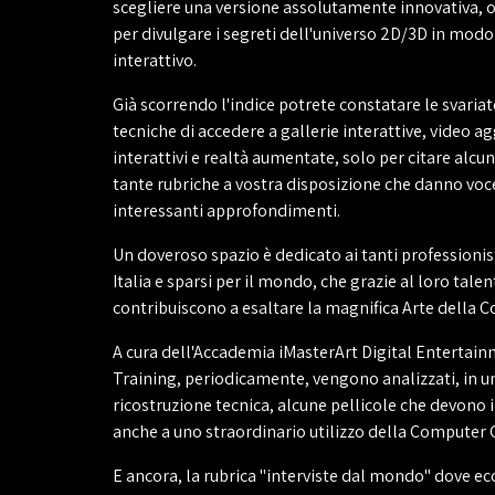
scegliere una versione assolutamente innovativa, ov
per divulgare i segreti dell'universo 2D/3D in mod
interattivo.
Già scorrendo l'indice potrete constatare le svariat
tecniche di accedere a gallerie interattive, video ag
interattivi e realtà aumentate, solo per citare alcun
tante rubriche a vostra disposizione che danno voce
interessanti approfondimenti.
Un doveroso spazio è dedicato ai tanti professionist
Italia e sparsi per il mondo, che grazie al loro tale
contribuiscono a esaltare la magnifica Arte della C
A cura dell'Accademia iMasterArt Digital Enterta
Training, periodicamente, vengono analizzati, in u
ricostruzione tecnica, alcune pellicole che devono i
anche a uno straordinario utilizzo della Computer G
E ancora, la rubrica "interviste dal mondo" dove ecce