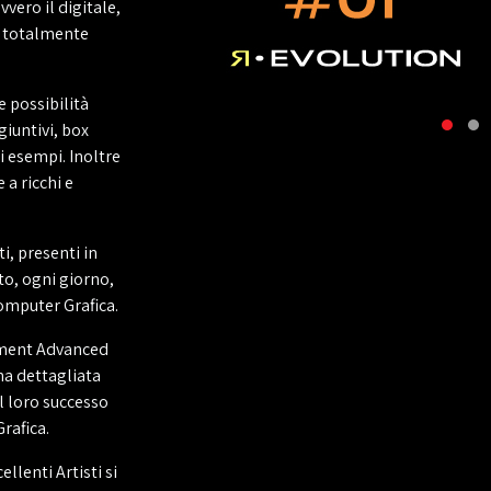
vero il digitale,
o totalmente
e possibilità
giuntivi, box
i esempi. Inoltre
 a ricchi e
i, presenti in
nto, ogni giorno,
omputer Grafica.
inment Advanced
na dettagliata
l loro successo
rafica.
llenti Artisti si