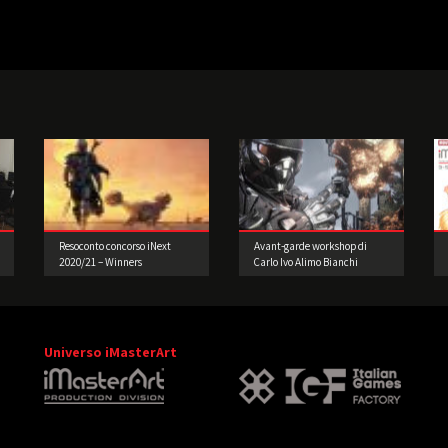
Resoconto concorso iNext
Avant-garde workshop di
2020/21 – Winners
Carlo Ivo Alimo Bianchi
Universo iMasterArt