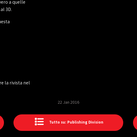
vero a quelle
al 3D.
uesta
e la rivista nel
22 Jan 2016
Tutto su: Publishing Division