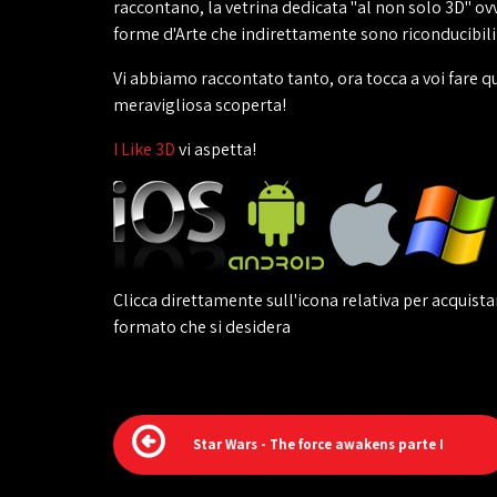
raccontano, la vetrina dedicata "al non solo 3D" ov
forme d'Arte che indirettamente sono riconducibili 
Vi abbiamo raccontato tanto, ora tocca a voi fare q
meravigliosa scoperta!
I Like 3D
vi aspetta!
Clicca direttamente sull'icona relativa per acquistar
formato che si desidera
Star Wars - The force awakens parte I