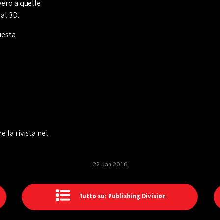
vero a quelle
al 3D.
uesta
e la rivista nel
22 Jan 2016
Tutto su: Publishing Division