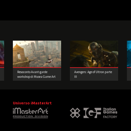
Resoconto Avant-garde
Avengers: Age of Ultron parte
workshop di Musea Game Art
III
Gallery
Universo iMasterArt