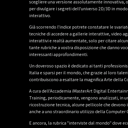
scegliere una versione assolutamente innovativa, ov
per divulgare i segreti dell'universo 2D/3D in mod
interattivo.
Già scorrendo l'indice potrete constatare le svariat
tecniche di accedere a gallerie interattive, video ag
interattivi e realtà aumentate, solo per citare alcun
tante rubriche a vostra disposizione che danno voce
interessanti approfondimenti.
Un doveroso spazio è dedicato ai tanti professionist
Italia e sparsi per il mondo, che grazie al loro tale
contribuiscono a esaltare la magnifica Arte della C
A cura dell'Accademia iMasterArt Digital Enterta
Training, periodicamente, vengono analizzati, in u
ricostruzione tecnica, alcune pellicole che devono i
anche a uno straordinario utilizzo della Computer G
E ancora, la rubrica "interviste dal mondo" dove ecce