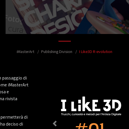
iMasterArt
Publishing Division
I Like3D R-evolution
un passaggio di
come iMasterArt
osa e
a rivista
i permetterà di
 ha deciso di