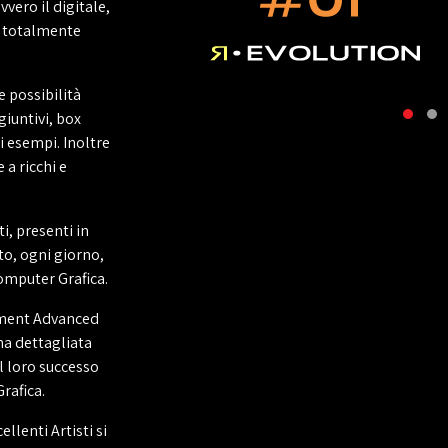
vero il digitale,
o totalmente
e possibilità
giuntivi, box
i esempi. Inoltre
 a ricchi e
i, presenti in
nto, ogni giorno,
omputer Grafica.
inment Advanced
na dettagliata
l loro successo
rafica.
llenti Artisti si