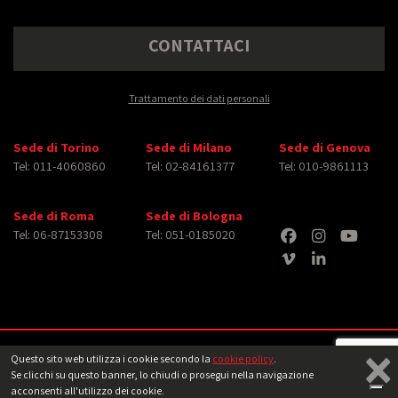
CONTATTACI
Trattamento dei dati personali
Sede di Torino
Sede di Milano
Sede di Genova
Tel: 011-4060860
Tel: 02-84161377
Tel: 010-9861113
Sede di Roma
Sede di Bologna
Tel: 06-87153308
Tel: 051-0185020
×
Copyright © 2026 iMasterArt S.r.l. ‐ All rights reserved. Tutti i diritti relativi ad
Questo sito web utilizza i cookie secondo la
cookie policy
.
immagini e video pubblicati sono dei rispettivi
aventi diritto
‐
Note legali
Se clicchi su questo banner, lo chiudi o prosegui nella navigazione
acconsenti all'utilizzo dei cookie.