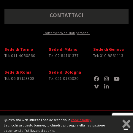
CONTATTACI
Trattamento dei dati personali
Sede di Torino
Sede di Milano
Sede di Genova
Tel: 011-4060860
Tel: 02-84161377
Tel: 010-9861113
Sede di Roma
Sede di Bologna
Tel: 06-87153308
Tel: 051-0185020
×
Copyright © 2026 iMasterArt S.r.l. ‐ All rights reserved. Tutti i diritti relativi ad
Questo sito web utilizza i cookie secondo la
cookie policy
.
immagini e video pubblicati sono dei rispettivi
aventi diritto
‐
Note legali
Se clicchi su questo banner, lo chiudi o prosegui nella navigazione
acconsenti all'utilizzo dei cookie.