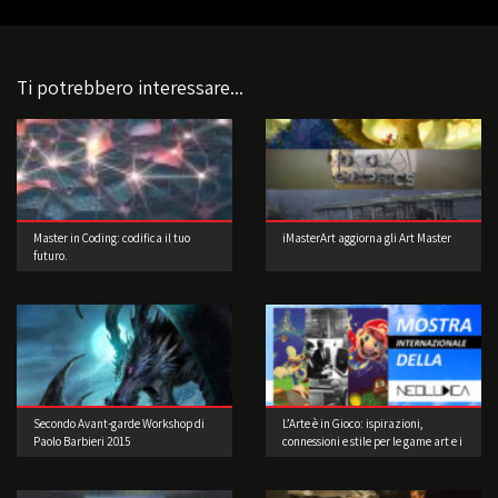
Ti potrebbero interessare...
Master in Coding: codifica il tuo
iMasterArt aggiorna gli Art Master
futuro.
Secondo Avant-garde Workshop di
L’Arte è in Gioco: ispirazioni,
Paolo Barbieri 2015
connessioni e stile per le game art e i
videogame a cura di Musea Game
Art Gallery