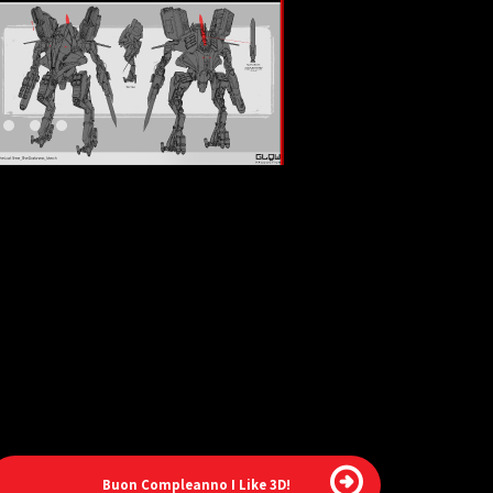
Buon Compleanno I Like 3D!