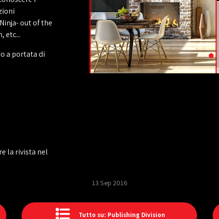
zioni
inja- out of the
 etc...
o a portata di
e la rivista nel
13 Sep 2016
Tutto su: Publishing Division