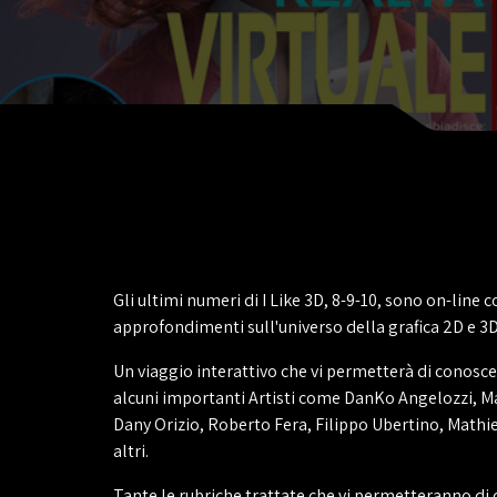
Gli ultimi numeri di I Like 3D, 8-9-10, sono on-line 
approfondimenti sull'universo della grafica 2D e 3D
Un viaggio interattivo che vi permetterà di conosce
alcuni importanti Artisti come DanKo Angelozzi, Ma
Dany Orizio, Roberto Fera, Filippo Ubertino, Mathie
altri.
Tante le rubriche trattate che vi permetteranno di 