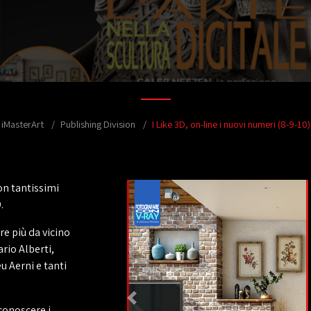
iMasterArt
Publishing Division
I Like 3D, on-line i nuovi numeri (8-9-10)
con tantissimi
.
re più da vicino
rio Alberti,
u Aerni e tanti
conoscere i