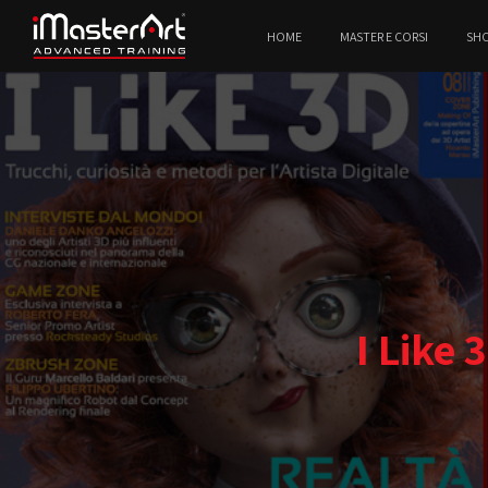
HOME
MASTER E CORSI
SH
I Like 