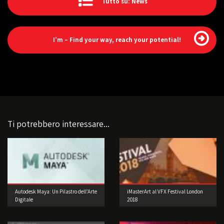
Tutto su: News
I’m – Find your way, reach your potential!
Ti potrebbero interessare...
Autodesk Maya: Un Pilastro dell’Arte
iMasterArt al VFX Festival London
Digitale
2018