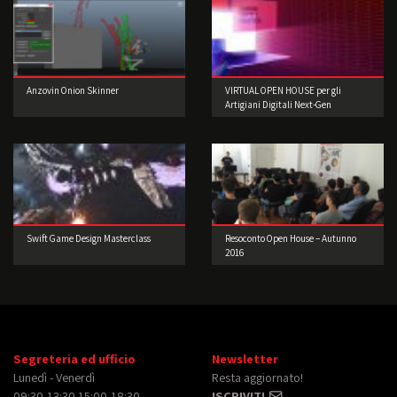
Anzovin Onion Skinner
VIRTUAL OPEN HOUSE per gli
Artigiani Digitali Next-Gen
Swift Game Design Masterclass
Resoconto Open House – Autunno
2016
Segreteria ed ufficio
Newsletter
Lunedì - Venerdì
Resta aggiornato!
09:30-13:30 15:00-18:30
ISCRIVITI