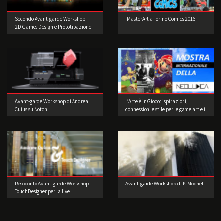
Secondo Avant-garde Workshop –
iMasterArt a Torino Comics 2016
2D Games Design e Prototipazione.
Realizzate il vostro videogioco!
Avant-garde Workshop di Andrea
L’Arte è in Gioco: ispirazioni,
Cuius su Notch
connessioni e stile per le game art e i
videogame a cura di Musea Game
Art Gallery
Resoconto Avant-garde Workshop –
Avant-garde Workshop di P. Möchel
TouchDesigner per la live
performance 2° edizione