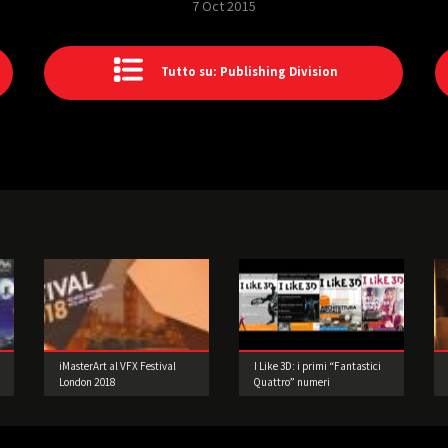
7 Oct 2015
Tutto su: Publishing Division
iMasterArt al VFX Festival
I Like 3D: i primi “Fantastici
London 2018
Quattro” numeri