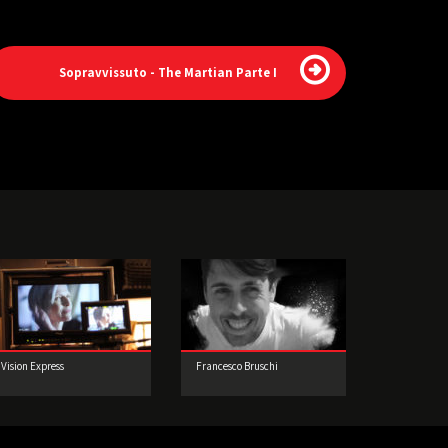
Sopravvissuto - The Martian Parte I
Vision Express
Francesco Bruschi