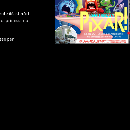
ente iMasterArt
e di primissimo
esse per