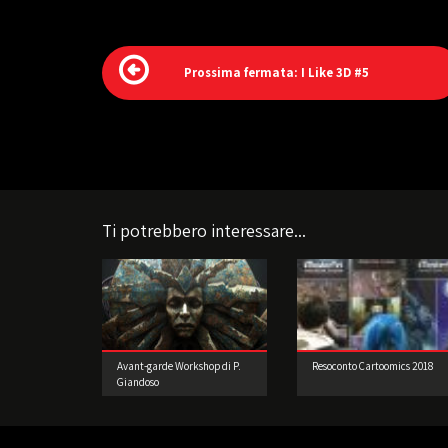
Prossima fermata: I Like 3D #5
Ti potrebbero interessare...
Avant-garde Workshop di P.
Resoconto Cartoomics 2018
Giandoso