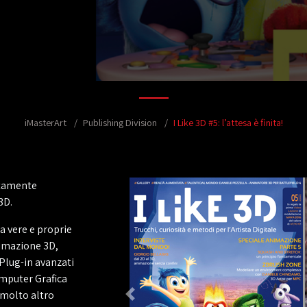
iMasterArt
Publishing Division
I Like 3D #5: l’attesa è finita!
letamente
3D.
ma vere e proprie
nimazione 3D,
 Plug-in avanzati
omputer Grafica
 molto altro