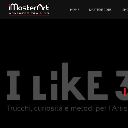
HOME
MASTER E CORSI
SH
I