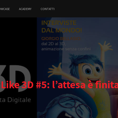
OWCASE
ACADEMY
CONTATTI
 Like 3D #5: l’attesa è finit