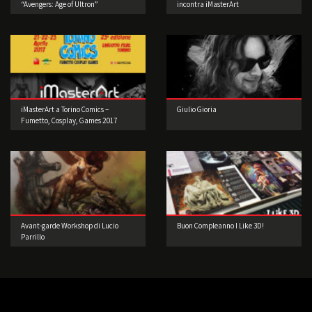
“Avengers: Age of Ultron”
incontra iMasterArt
iMasterArt a Torino Comics –
Giulio Gioria
Fumetto, Cosplay, Games 2017
Avant-garde Workshop di Lucio
Buon Compleanno I Like 3D!
Parrillo