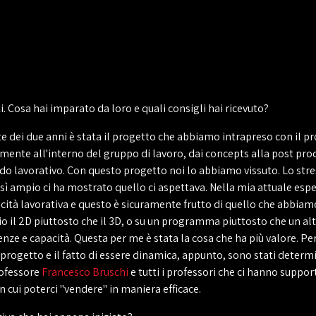
ti. Cosa hai imparato da loro e quali consigli hai ricevuto?
nte dei due anni è stata il progetto che abbiamo intrapreso con il p
ramente all'interno del gruppo di lavoro, dai concepts alla post pr
do lavorativo. Con questo progetto noi lo abbiamo vissuto. Lo stres
osì ampio ci ha mostrato quello ci aspettava. Nella mia attuale esp
micità lavorativa e questo è sicuramente frutto di quello che abbia
o il 2D piuttosto che il 3D, o su un programma piuttosto che un al
e e capacità. Questa per me è stata la cosa che ha più valore. Pe
l progetto e il fatto di essere dinamica, appunto, sono stati deter
professore
Francesco Bruschi
e tutti i professori che ci hanno suppor
n cui poterci "vendere" in maniera efficace.