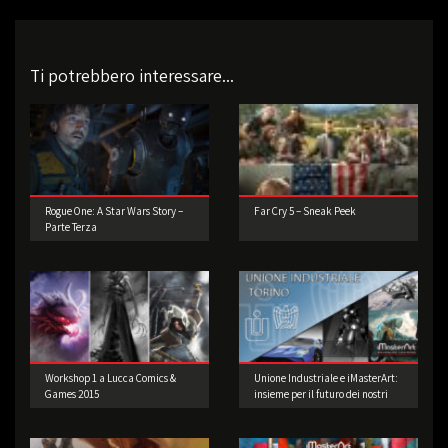
Ti potrebbero interessare...
Rogue One: A Star Wars Story –
Far Cry 5 – Sneak Peek
Parte Terza
Workshop 1 a Lucca Comics &
Unione Industriale e iMasterArt:
Games 2015
insieme per il futuro dei nostri
studenti.