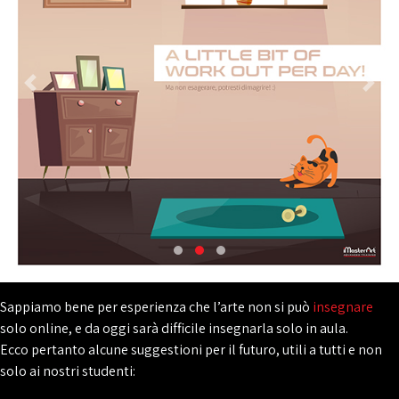
Sappiamo bene per esperienza che l’arte non si può
insegnare
solo online, e da oggi sarà difficile insegnarla solo in aula.
Ecco pertanto alcune suggestioni per il futuro, utili a tutti e non
solo ai nostri studenti: