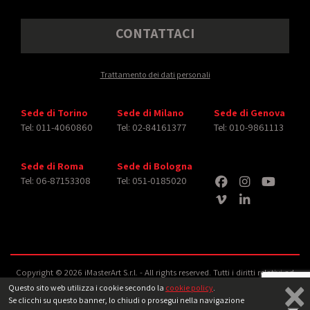
CONTATTACI
Trattamento dei dati personali
Sede di Torino
Sede di Milano
Sede di Genova
Tel: 011-4060860
Tel: 02-84161377
Tel: 010-9861113
Sede di Roma
Sede di Bologna
Tel: 06-87153308
Tel: 051-0185020
Copyright © 2026 iMasterArt S.r.l. ‐ All rights reserved. Tutti i diritti relativi ad
×
immagini e video pubblicati sono dei rispettivi
aventi diritto
‐
Note legali
Questo sito web utilizza i cookie secondo la
cookie policy
.
Se clicchi su questo banner, lo chiudi o prosegui nella navigazione