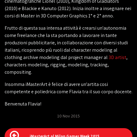
cinematografiche Lionel (2010), Kingdom of Gladiators
(2010) e Blackie e Kanuto (2012). Inizia inoltre a insegnare nei
corsi di Master in 3D Computer Graphics 1° e 2° anno.
Frutto di questa sua intensa attività è crearsi un'autonomia
come freelance che la sta portando a lavorare in tante
produzioni pubblicitarie, in collaborazione con diversi studi
italiani, ricoprendo più ruoli dal character modeling al
clothing archive modeling dal project manager al
3D artist
,
characters modeling, rigging, modeling, tracking,
compositing.
Insomma iMasterArt è felice di avere un'artita cosi
competente e poliedrica come Flavia tra il suo corpo docente.
Benvenuta Flavia!
10 Nov 2015
iMasterArt al Milan Games Week 2015