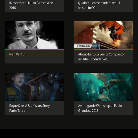
iMasterArt al Milan Games Week
Qualoth – come rendere reali i
2016
tessuti in CG
Ivan Venturi
Alessio Bertotti Senior Compositor
nel film Expendables 3
Rogue One: A Star Wars Story –
Avant-garde Workshop di Paolo
Parte Terza
Giandoso 2016