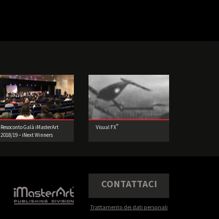
®
Resoconto Galà iMasterArt
Visual FX
2018/19 – iNext Winners
CONTATTACI
Trattamento dei dati personali