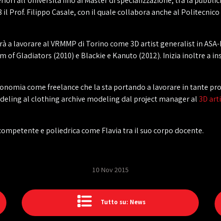
riori all'Università fino ai Master di specializzazione, tra la pubblic
l Prof. Filippo Casale, con il quale collabora anche al Politecnico
rterà a lavorare al VRMMP di Torino come 3D artist generalist in AS
of Gladiators (2010) e Blackie e Kanuto (2012). Inizia inoltre a i
utonomia come freelance che la sta portando a lavorare in tante pro
modeling al clothing archive modeling dal project manager al
3D art
 competente e poliedrica come Flavia tra il suo corpo docente.
10 Nov 2015
Tutto su: News