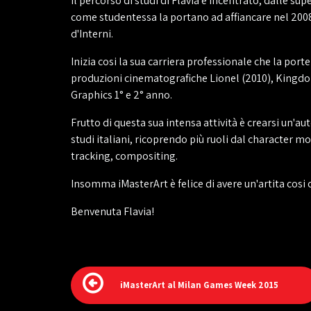
Il percorso di studi di Flavia è incentrato, dalle supe
come studentessa la portano ad affiancare nel 2008 i
d'Interni.
Inizia cosi la sua carriera professionale che la po
produzioni cinematografiche Lionel (2010), Kingdom 
Graphics 1° e 2° anno.
Frutto di questa sua intensa attività è crearsi un'a
studi italiani, ricoprendo più ruoli dal character 
tracking, compositing.
Insomma iMasterArt è felice di avere un'artita cosi
Benvenuta Flavia!
iMasterArt al Milan Games Week 2015