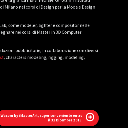
ità e la grafica multimediale. Gli ottimi risultati
 di Milano nei corsi di Design per la Moda e Design
A-Lab, come modeler, lighter e compositor nelle
nsegnare nei corsi di Master in 3D Computer
duzioni pubblicitarie, in collaborazione con diversi
ist
, characters modeling, rigging, modeling,
Wacom by iMasterArt, super conveniente entro
il 31 Dicembre 2015!