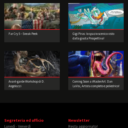
Far Cry 5 – Sneak Peek
Gigi Piras: lo spazio scenico visto
dalla giusta Prospettiva!
Avant-garde Workshop di D.
Coming Soon a iMasterArt: Dan
Angelozzi
LuVisi, Artista completo e poliedrico!
Segreteria ed ufficio
Newsletter
Lunedì - Venerdì
Resta aggiornato!