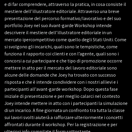
e di far comprendere, attraverso la pratica, in cosa consiste il
mestiere dell’
illustratore editoriale
. Attraverso una breve
presentazione del percorso formativo/lavorativo e del suo
portfolio
Joey nel suo
Avant-garde Workshop
intende
descrivere il mestiere dell’illustratore editoriale in un
mercato ipercompetitivo come quello degli Stati Uniti. Come
si svolgono gli
incarichi
, quali sono le
tempistiche
, come
funziona il
rapporto coi clienti e con l’agente
, quali sono
i
concorsi a cui partecipare
e che tipo di promozione occorre
mettere in atto per
il mercato del lavoro editoriale
sono
alcune delle domande che Joey ha trovato con successo
risposta e che è intende condividere con i nostri allievi e i
partecipanti all'avant-garde workshop. Dopo questa fase
iniziale di presentazione e per meglio calarci nel contesto
Joey
intende mettere in atto con i partecipanti la simulazione
di un incarico. A fine giornata un confronto tra tutta la classe
sui lavori svolti aiuterà a rafforzare ulteriormente i concetti
affrontati durante il workshop. Per la registrazione e per
ulteriori info compilate il form sottostante