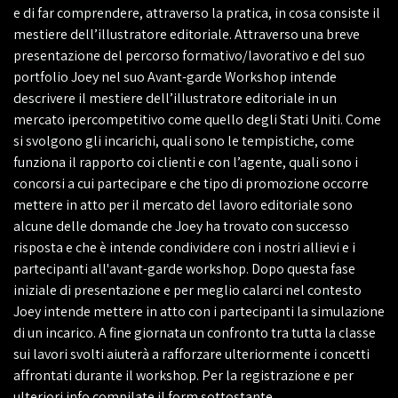
e di far comprendere, attraverso la pratica, in cosa consiste il
mestiere dell’
illustratore editoriale
. Attraverso una breve
presentazione del percorso formativo/lavorativo e del suo
portfolio
Joey nel suo
Avant-garde Workshop
intende
descrivere il mestiere dell’illustratore editoriale in un
mercato ipercompetitivo come quello degli Stati Uniti. Come
si svolgono gli
incarichi
, quali sono le
tempistiche
, come
funziona il
rapporto coi clienti e con l’agente
, quali sono
i
concorsi a cui partecipare
e che tipo di promozione occorre
mettere in atto per
il mercato del lavoro editoriale
sono
alcune delle domande che Joey ha trovato con successo
risposta e che è intende condividere con i nostri allievi e i
partecipanti all'avant-garde workshop. Dopo questa fase
iniziale di presentazione e per meglio calarci nel contesto
Joey
intende mettere in atto con i partecipanti la simulazione
di un incarico. A fine giornata un confronto tra tutta la classe
sui lavori svolti aiuterà a rafforzare ulteriormente i concetti
affrontati durante il workshop. Per la registrazione e per
ulteriori info compilate il form sottostante