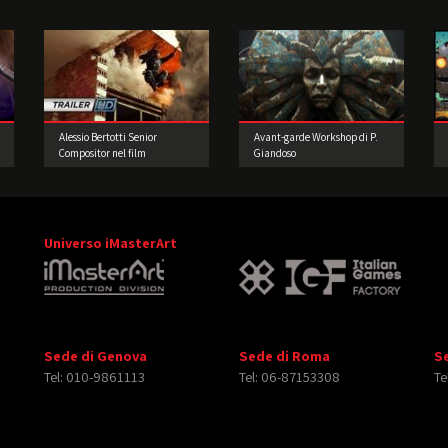
Alessio Bertotti Senior
Avant-garde Workshop di P.
Compositor nel film
Giandoso
Expendables 3
Universo iMasterArt
Sede di Genova
Sede di Roma
S
Tel: 010-9861113
Tel: 06-87153308
Te