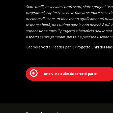
Siate umili, osservate i professori, siate spugne! U
programmi, capite cosa deve fare la scuola e cosa dove
decidere di usare un'idea meno (graficamente) bella,
responsabilità, ha l'ultima parola non perchè è più b
supervisiona tutto il progetto a beneficio dell’intero 
rispetto senza generare stress. Le persone uscirann
Gabriele Votta - leader per il Progetto Enki del Mas
Intervista a Alessio Bertotti parte II