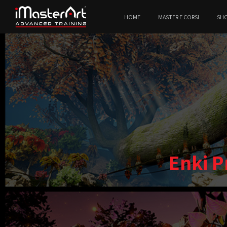
HOME
MASTER E CORSI
SH
Enki P