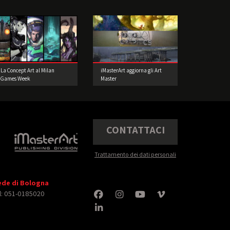
La Concept Art al Milan
iMasterArt aggiorna gli Art
Games Week
Master
CONTATTACI
Trattamento dei dati personali
ede di Bologna
l: 051-0185020