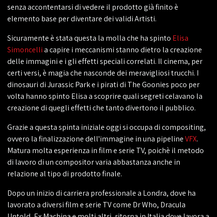
senza accontentarsi di vedere il prodotto già finito è
elemento base per diventare dei validi Artisti.
Sicuramente è stata questa la molla che ha spinto
Elisa
Simoncelli
a capire i meccanismi stanno dietro la creazione
delle immagini e i gli effetti speciali correlati. Il cinema, per
certi versi, è magia che nasconde dei meravigliosi trucchi. I
dinosauri di Jurassic Park e i pirati di The Goonies poco per
volta hanno spinto Elisa a scoprire quali segreti celavano la
creazione di quegli effetti che tanto divertono il pubblico.
Grazie a questa spinta iniziale oggi si occupa di compositing,
ovvero la finalizzazione dell'immagine in una pipeline
VFX
.
Matura molta esperienza in film e serie TV, poichè il metodo
di lavoro di un compositor varia abbastanza anche in
relazione al tipo di prodotto finale.
Dopo un inizio di carriera professionale a Londra, dove ha
lavorato a diversi film e serie TV come Dr Who, Dracula
Untold, Ex Machina e molti altri, ritorna in Italia dove lavora a