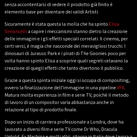
senza accontentarsi di vedere il prodotto già finito è
elemento base per diventare dei validi Artisti.
Sicuramente è stata questa la molla che ha spinto
Elisa
Simoncelli
a capire i meccanismi stanno dietro la creazione
delle immagini e i gli effetti speciali correlati. Il cinema, per
certi versi, è magia che nasconde dei meravigliosi trucchi. I
dinosauri di Jurassic Park e i pirati di The Goonies poco per
volta hanno spinto Elisa a scoprire quali segreti celavano la
creazione di quegli effetti che tanto divertono il pubblico.
Grazie a questa spinta iniziale oggi si occupa di compositing,
ovvero la finalizzazione dell'immagine in una pipeline
VFX
.
Matura molta esperienza in film e serie TV, poichè il metodo
di lavoro di un compositor varia abbastanza anche in
relazione al tipo di prodotto finale.
Dopo un inizio di carriera professionale a Londra, dove ha
lavorato a diversi film e serie TV come Dr Who, Dracula
Untold, Ex Machina e molti altri, ritorna in Italia dove lavora a