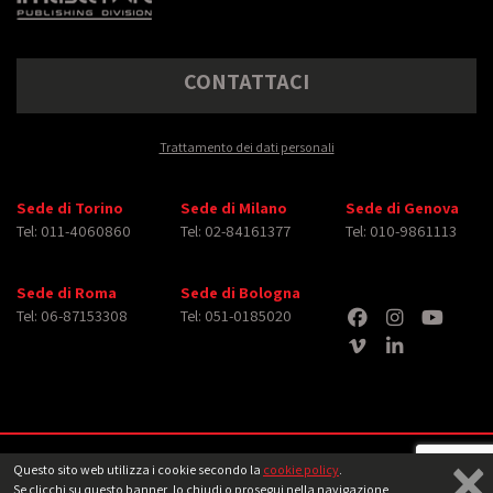
CONTATTACI
Trattamento dei dati personali
Sede di Torino
Sede di Milano
Sede di Genova
Tel: 011-4060860
Tel: 02-84161377
Tel: 010-9861113
Sede di Roma
Sede di Bologna
Tel: 06-87153308
Tel: 051-0185020
×
Copyright © 2026 iMasterArt S.r.l. ‐ All rights reserved. Tutti i diritti relativi ad
Questo sito web utilizza i cookie secondo la
cookie policy
.
immagini e video pubblicati sono dei rispettivi
aventi diritto
‐
Note legali
Se clicchi su questo banner, lo chiudi o prosegui nella navigazione