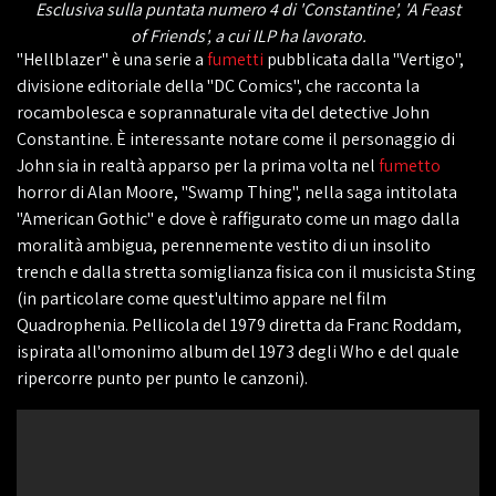
Esclusiva sulla puntata numero 4 di 'Constantine', 'A Feast
of Friends', a cui ILP ha lavorato.
"Hellblazer" è una serie a
fumetti
pubblicata dalla "Vertigo",
divisione editoriale della "DC Comics", che racconta la
rocambolesca e soprannaturale vita del detective John
Constantine. È interessante notare come il personaggio di
John sia in realtà apparso per la prima volta nel
fumetto
horror di Alan Moore, "Swamp Thing", nella saga intitolata
"American Gothic" e dove è raffigurato come un mago dalla
moralità ambigua, perennemente vestito di un insolito
trench e dalla stretta somiglianza fisica con il musicista Sting
(in particolare come quest'ultimo appare nel film
Quadrophenia. Pellicola del 1979 diretta da Franc Roddam,
ispirata all'omonimo album del 1973 degli Who e del quale
ripercorre punto per punto le canzoni).