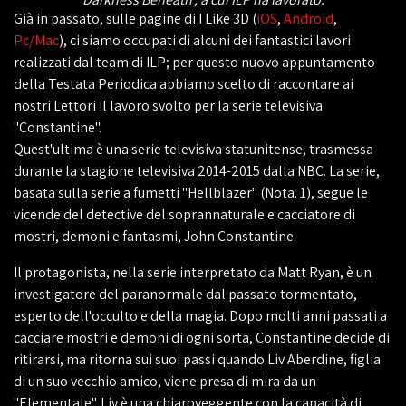
Già in passato, sulle pagine di I Like 3D (
iOS
,
Android
,
Pc/Mac
), ci siamo occupati di alcuni dei fantastici lavori
realizzati dal team di ILP; per questo nuovo appuntamento
della Testata Periodica abbiamo scelto di raccontare ai
nostri Lettori il lavoro svolto per la serie televisiva
"Constantine".
Quest'ultima è una serie televisiva statunitense, trasmessa
durante la stagione televisiva 2014-2015 dalla NBC. La serie,
basata sulla serie a fumetti "Hellblazer" (Nota. 1), segue le
vicende del detective del soprannaturale e cacciatore di
mostri, demoni e fantasmi, John Constantine.
Il protagonista, nella serie interpretato da Matt Ryan, è un
investigatore del paranormale dal passato tormentato,
esperto dell'occulto e della magia. Dopo molti anni passati a
cacciare mostri e demoni di ogni sorta, Constantine decide di
ritirarsi, ma ritorna sui suoi passi quando Liv Aberdine, figlia
di un suo vecchio amico, viene presa di mira da un
"Elementale". Liv è una chiaroveggente con la capacità di