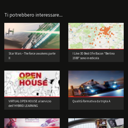
Ti potrebbero interessare...
Star Wars – The force awakens parte
I Like 3D Best Of e Bacon “Berlino
II
1938” sono in edicola
VIRTUAL OPEN HOUSE al servizio
Qualità formativa da tripla A
dell’HYBRID LEARNING