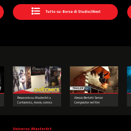
Tutto su: Borsa di Studio/iNext
Resoconto su iMasterArt a
Alessio Bertotti Senior
Cartoomics, movie, comics
Compositor nel film
and games 2016
Expendables 3
Universo iMasterArt