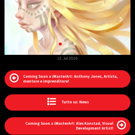
21 Jul 2016
Coming Soon a iMasterArt: Anthony Jones, Artista,
mentore e imprenditore!
Tutto su: News
Coming Soon a iMasterArt: Alex Konstad, Visual
Development Artist!