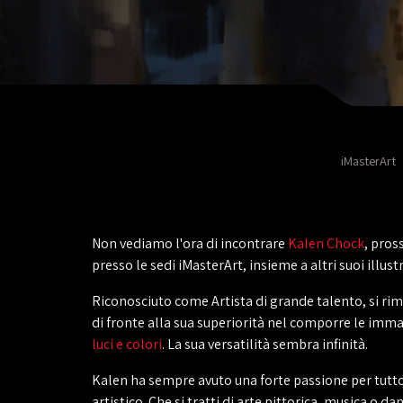
iMasterArt
Non vediamo l'ora di incontrare
Kalen Chock
, pro
presso le sedi iMasterArt, insieme a altri suoi illustr
Riconosciuto come Artista di grande talento, si ri
di fronte alla sua superiorità nel comporre le imma
luci e colori
. La sua versatilità sembra infinità.
Kalen ha sempre avuto una forte passione per tutto
artistico. Che si tratti di arte pittorica, musica o da