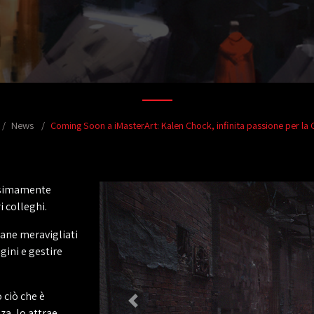
News
Coming Soon a iMasterArt: Kalen Chock, infinita passione per la 
ssimamente
i colleghi.
mane meravigliati
gini e gestire
 ciò che è
nza, lo attrae