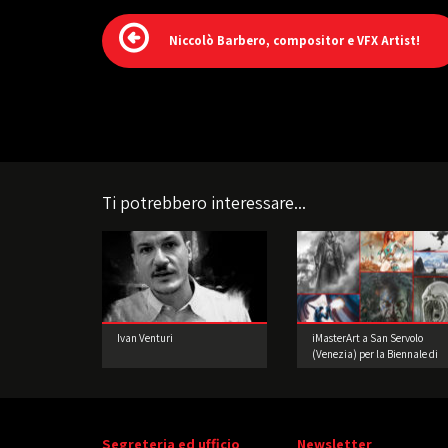
Niccolò Barbero, compositor e VFX Artist!
Ti potrebbero interessare...
Ivan Venturi
iMasterArt a San Servolo
(Venezia) per la Biennale di
Architettura!
Segreteria ed ufficio
Newsletter