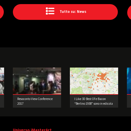
Tutto su: News
Resoconto View Conference
I Like 3D Best Of e Bacon
2017
“Berlino 1938” sono in edicola
Universo iMasterArt