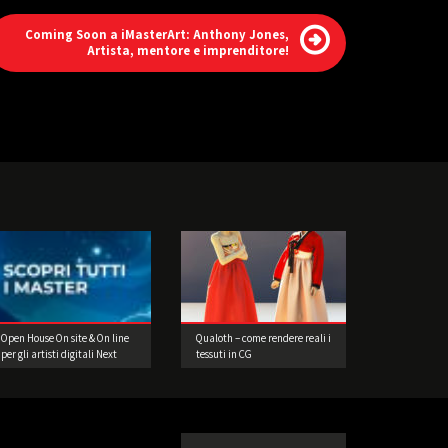
Coming Soon a iMasterArt: Anthony Jones,
Artista, mentore e imprenditore!
Open House On site & On line
Qualoth – come rendere reali i
per gli artisti digitali Next
tessuti in CG
Gen