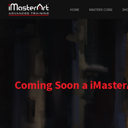
HOME
MASTER E CORSI
SH
Coming Soon a iMasterA