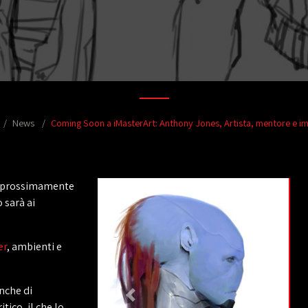
News
Coming Soon a iMasterArt: Anthony Jones, Artista, mentore e i
 prossimamente
 sarà ai
er
, ambienti e
anche di
tico, il che lo