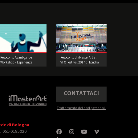
Resoconto Avant-garde
Resoconto di iMasterArt al
Workshop – Esperienze
VFX Festival 2017 di Londra
illustrative d’oltreoceano di
Joey Guidone
CONTATTACI
Trattamento dei dati personali
ede di Bologna
l: 051-0185020