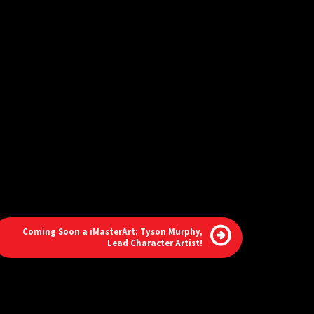
Coming Soon a iMasterArt: Tyson Murphy,
Lead Character Artist!