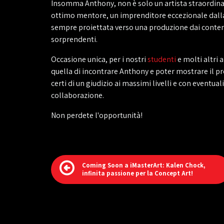
Insomma Anthony, non è solo un artista straordin
ottimo mentore, un imprenditore eccezionale dall
sempre proiettata verso una produzione dai conten
sorprendenti.
Occasione unica, per i nostri
studenti
e molti altri 
quella di incontrare Anthony e poter mostrare il pr
certi di un giudizio ai massimi livelli e con eventuali
collaborazione.
Non perdete l'opportunità!
Coming Soon a iMasterArt: Kalen Chock,
infinita passione per la Concept Art!