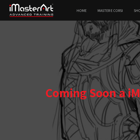
HOME
MASTER E CORSI
SH
Coming Soon a iM