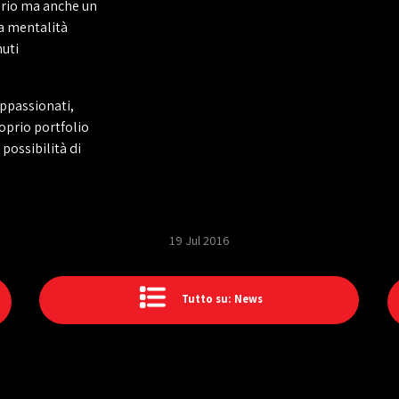
ario ma anche un
a mentalità
uti
appassionati,
oprio portfolio
 possibilità di
19 Jul 2016
Tutto su: News