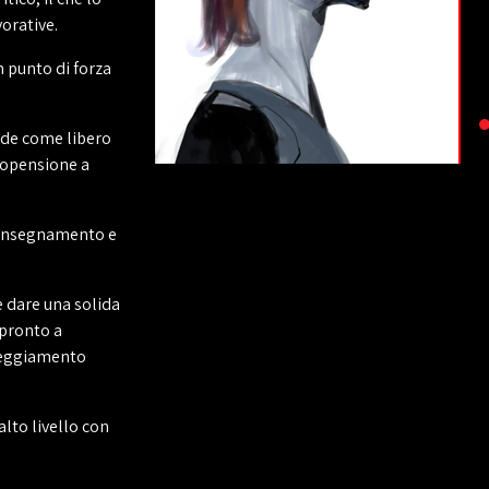
vorative.
 punto di forza
nde come libero
ropensione a
l’insegnamento e
è dare una solida
 pronto a
tteggiamento
alto livello con