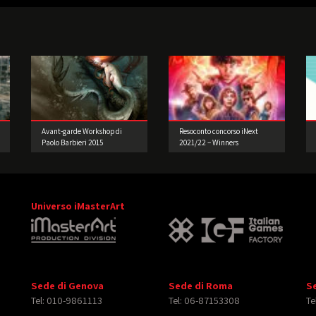
Avant-garde Workshop di
Resoconto concorso iNext
Paolo Barbieri 2015
2021/22 – Winners
Universo iMasterArt
Sede di Genova
Sede di Roma
S
Tel: 010-9861113
Tel: 06-87153308
Te