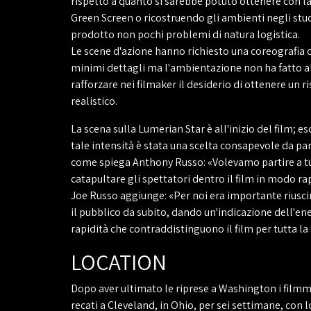
rispetto a quanto si sarebbe potuto ottenere con l
Green Screen o ricostruendo gli ambienti negli stu
prodotto non pochi problemi di natura logistica.
Le scene d'azione hanno richiesto una coreografia c
minimi dettagli ma l'ambientazione non ha fatto a
rafforzare nei filmaker il desiderio di ottenere un r
realistico.
La scena sulla Lumerian Star è all'inizio del film; e
tale intensità è stata una scelta consapevole da part
come spiega Anthony Russo: «Volevamo partire a tu
catapultare gli spettatori dentro il film in modo rap
Joe Russo aggiunge: «Per noi era importante riusci
il pubblico da subito, dando un'indicazione dell'ene
rapidità che contraddistinguono il film per tutta la
LOCATION
Dopo aver ultimato le riprese a Washington i filmm
recati a Cleveland, in Ohio, per sei settimane, con l