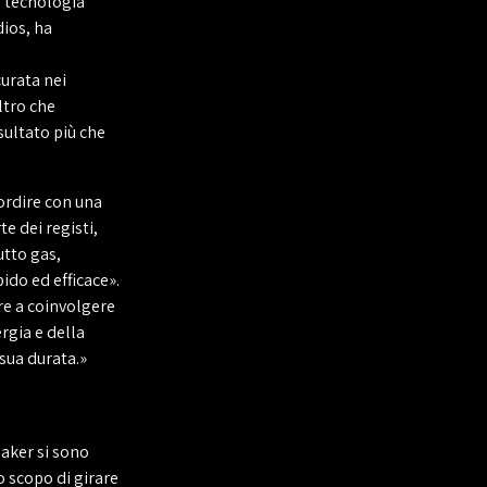
a tecnologia
dios, ha
urata nei
ltro che
isultato più che
sordire con una
e dei registi,
tto gas,
ido ed efficace».
re a coinvolgere
rgia e della
 sua durata.»
aker si sono
o scopo di girare