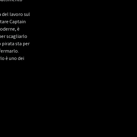
 del lavoro sul
rtare Captain
oderne, è
per scagliarlo
 pirata sta per
 fermarlo.
rlo è uno dei