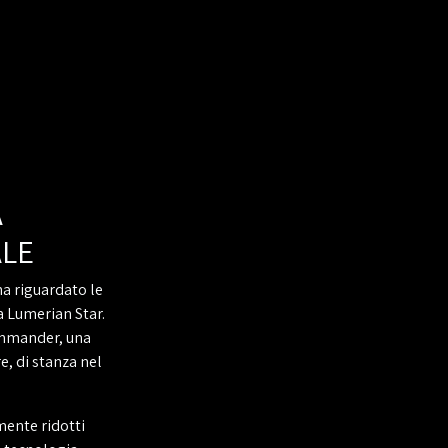
A
LE
a riguardato le
a Lumerian Star.
ommander, una
e, di stanza nel
mente ridotti