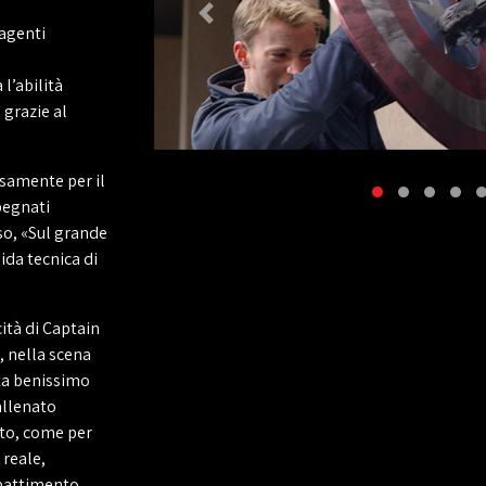
 agenti
l’abilità
 grazie al
osamente per il
pegnati
so, «Sul grande
ida tecnica di
ità di Captain
, nella scena
ota benissimo
allenato
to, come per
 reale,
mbattimento