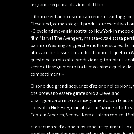
le grandi sequenze d’azione del film.
I filmmaker hanno riscontrato enormi vantaggi nel 
Cleveland, come spiega il produttore esecutivo Lou
«Cleveland aveva già sostituito New York in modo e
film Marvel The Avengers, ma stavolta è stata pers
panni di Washington, perché molti dei suoi edifici 
altezza e lo stesso stile architettonico di quelli di
questo ha fornito alla produzione gli ambienti adatt
scene di inseguimento fra le macchine e quelle dei
combattimenti».
Ci sono due grandi sequenze d’azione nel copione, t
che potevano essere girate solo a Cleveland.
Una riguarda un intenso inseguimento con le automo
coinvolto Nick Fury, e un’altra è un’azione ad alto 
Captain America, Vedova Nera e Falcon contro il So
«Le sequenze d’azione mostrano inseguimenti in a
camion che esplodono, macchine che volano in ari