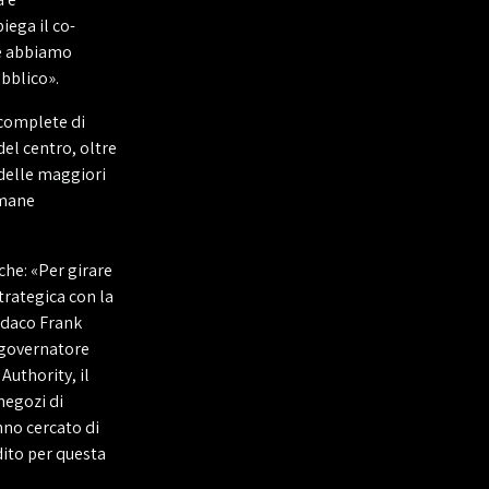
ega il co-
é abbiamo
ubblico».
 complete di
del centro, oltre
delle maggiori
imane
iche: «Per girare
trategica con la
ndaco Frank
 governatore
Authority, il
 negozi di
nno cercato di
dito per questa