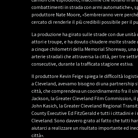
combattimenti in strada con armi automatiche», spi
produttore Nate Moore, «Sembreranno vere perch
cercato di renderle il più credibili possibile per il p
La produzione ha girato sulle strade con due unità
attori e troupe, e ha dovuto chiudere molte strade 
a cinque chilometri della Memorial Shoreway, una 
arterie stradali che attraversa la città, per tre sett
consecutive, durante la trafficata stagione estiva.
Il produttore Kevin Feige spiega le difficoltà logist
a Cleveland, avevamo bisogno di una partnership s
città, che comprendeva un coordinamento fra il si
Jackson, la Greater Cleveland Film Commission, il
John Kasich, la Greater Cleveland Regional Transit 
County Executive Ed FitzGerald e tutti i cittadini e i
Cleveland. Sono davvero grato al fatto che tutti ha
aiutarci a realizzare un risultato importante ed ine
città».