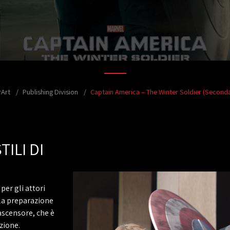
rArt
Publishing Division
Captain America – The Winter Soldier (Seconda
ILI DI
per gli attori
 la preparazione
ascensore, che è
zione.