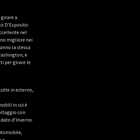
girare a
is D’Esposito:
ccellente nel
ino migliore nei
hanno la stessa
 Washington, e
i per girare le
utte in esterno,
bili in cui è
voltaggio con
ldato d’Inverno.
utomobile,
a e