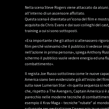
Nella scena Steve Rogers viene attaccato da alcuni
all’interno di un ascensore affollato.
Questa scena è diventata un’icona del film e mostra 
acquisita da Chris Evans e dai suoi colleghi del cast,
training a cui si sono sottoposti.
«Era importante che gli attori si allenassero rigor
film perché volevamo che il pubblico li vedesse im
nell’azione in prima persona», spiega Anthony Rus
schermo il pubblico vuole vedere energia ed una flu
combattimento».
Il regista Joe Russo sottolinea come le nuove capac
America siano ben evidenziate già all'inizio del film
sulla nave Lumerian Star: «In quella sequenza si n
che, rispetto a The Avengers, Captain America si è 
parecchio nelle moderne tecniche di combattimen
esempio il Krav Maga – tecniche "rubate" al mondo
sviluppate per neutralizzare l'avversario in un co