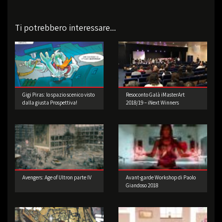
Ti potrebbero interessare...
Gigi Piras: lo spazio scenico visto
Resoconto Galà iMasterArt
dalla giusta Prospettiva!
2018/19 – iNext Winners
Avengers: Age of Ultron parte IV
Avant-garde Workshop di Paolo
Giandoso 2018