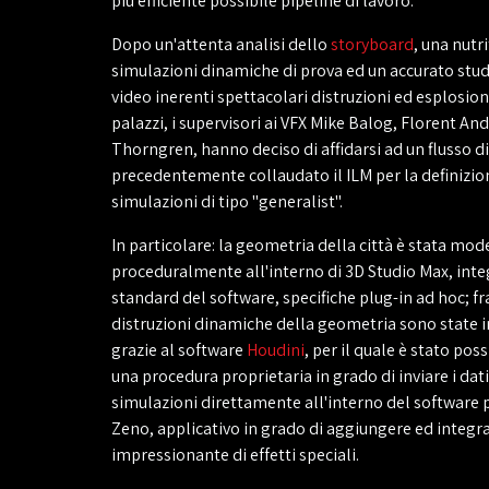
più efficiente possibile pipeline di lavoro.
Dopo un'attenta analisi dello
storyboard
, una nutri
simulazioni dinamiche di prova ed un accurato stud
video inerenti spettacolari distruzioni ed esplosio
palazzi, i supervisori ai VFX Mike Balog, Florent An
Thorngren, hanno deciso di affidarsi ad un flusso di
precedentemente collaudato il ILM per la definizion
simulazioni di tipo "generalist".
In particolare: la geometria della città è stata mod
proceduralmente all'interno di 3D Studio Max, inte
standard del software, specifiche plug-in ad hoc; fr
distruzioni dinamiche della geometria sono state i
grazie al software
Houdini
, per il quale è stato poss
una procedura proprietaria in grado di inviare i dati
simulazioni direttamente all'interno del software 
Zeno, applicativo in grado di aggiungere ed integra
impressionante di effetti speciali.