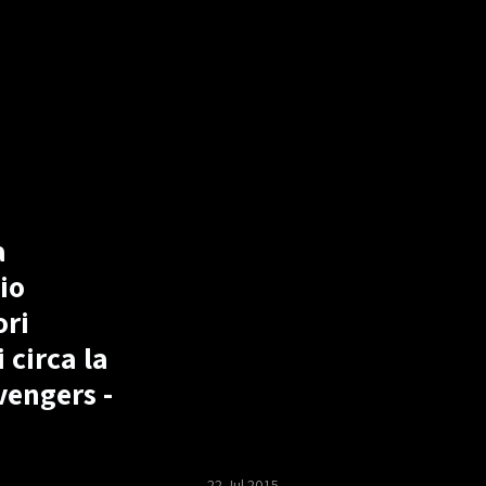
a
io
ori
 circa la
vengers -
22 Jul 2015