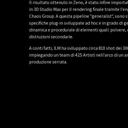
Il risultato ottenuto in Zeno, è stato infine impor
in 3D Studio Max per il rendering finale tramite l'e
Chaos Group. A questa pipeline "generalist", sono s
specifiche plug-in sviluppate ad hoc e in grado di g
dinamica e procedurale di elementi quali: polvere, d
distruzioni secondarie.
A conti fatti, ILM ha sviluppato circa 810 shot dei 3
impiegando un team di 425 Artisti nell'arco di un 
produzione serrata.