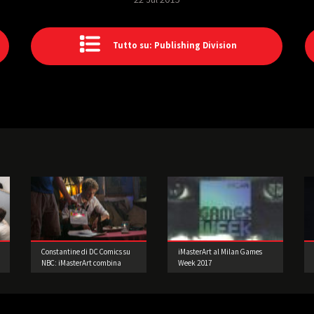
Tutto su: Publishing Division
Constantine di DC Comics su
iMasterArt al Milan Games
NBC: iMasterArt combina
Week 2017
fumetto e VFX