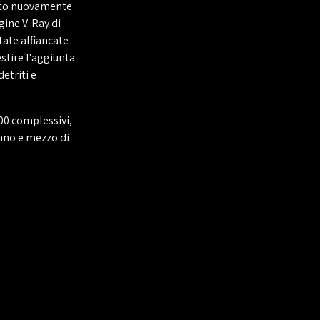
tato nuovamente
ngine V-Ray di
tate affiancate
estire l'aggiunta
etriti e
000 complessivi,
anno e mezzo di