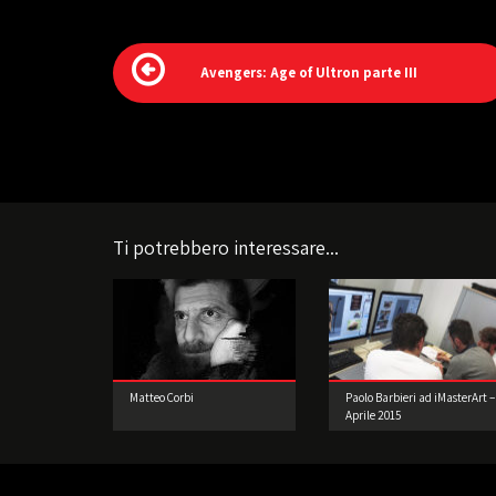
Avengers: Age of Ultron parte III
Ti potrebbero interessare...
Matteo Corbi
Paolo Barbieri ad iMasterArt –
Aprile 2015