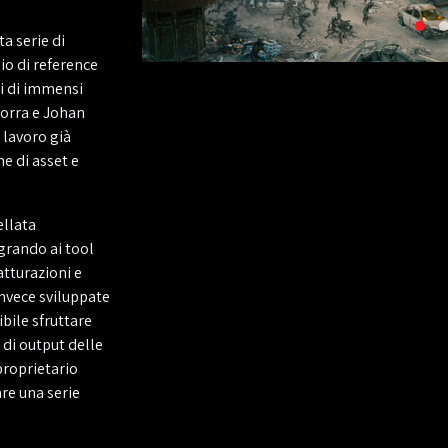
ta serie di
io di reference
ni di immensi
dorra e Johan
 lavoro già
e di asset e
ellata
grando ai tool
atturazioni e
nvece sviluppate
ibile sfruttare
 di output delle
proprietario
re una serie