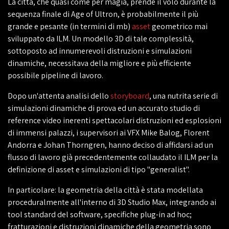
La città, che quasi come per magia, prende il volo durante la
sequenza finale di Age of Ultron, è probabilmente il più
grande e pesante (in termini di mb)
asset
geometrico mai
sviluppato da ILM. Un modello 3D di tale complessità,
sottoposto ad innumerevoli distruzioni e simulazioni
dinamiche, necessitava della migliore e più efficiente
possibile pipeline di lavoro.
Dopo un'attenta analisi dello
storyboard
, una nutrita serie di
simulazioni dinamiche di prova ed un accurato studio di
reference video inerenti spettacolari distruzioni ed esplosioni
di immensi palazzi, i supervisori ai VFX Mike Balog, Florent
Andorra e Johan Thorngren, hanno deciso di affidarsi ad un
flusso di lavoro già precedentemente collaudato il ILM per la
definizione di asset e simulazioni di tipo "generalist".
In particolare: la geometria della città è stata modellata
proceduralmente all'interno di 3D Studio Max, integrando ai
tool standard del software, specifiche plug-in ad hoc;
fratturazioni e distruzioni dinamiche della geometria sono