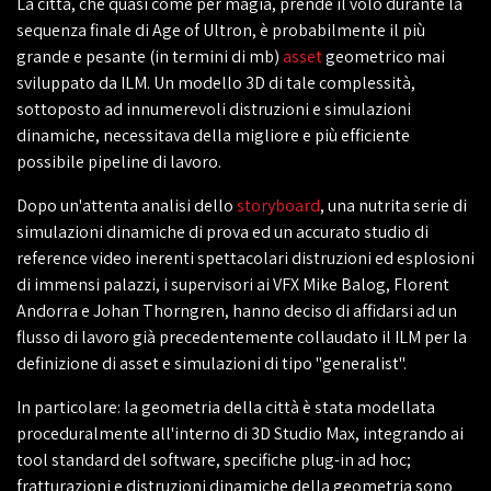
La città, che quasi come per magia, prende il volo durante la
sequenza finale di Age of Ultron, è probabilmente il più
grande e pesante (in termini di mb)
asset
geometrico mai
sviluppato da ILM. Un modello 3D di tale complessità,
sottoposto ad innumerevoli distruzioni e simulazioni
dinamiche, necessitava della migliore e più efficiente
possibile pipeline di lavoro.
Dopo un'attenta analisi dello
storyboard
, una nutrita serie di
simulazioni dinamiche di prova ed un accurato studio di
reference video inerenti spettacolari distruzioni ed esplosioni
di immensi palazzi, i supervisori ai VFX Mike Balog, Florent
Andorra e Johan Thorngren, hanno deciso di affidarsi ad un
flusso di lavoro già precedentemente collaudato il ILM per la
definizione di asset e simulazioni di tipo "generalist".
In particolare: la geometria della città è stata modellata
proceduralmente all'interno di 3D Studio Max, integrando ai
tool standard del software, specifiche plug-in ad hoc;
fratturazioni e distruzioni dinamiche della geometria sono