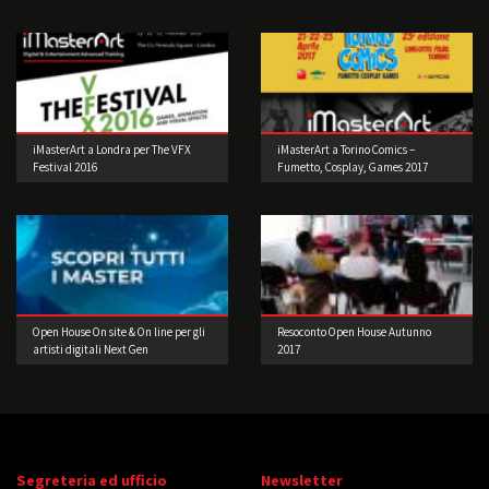
iMasterArt a Londra per The VFX
iMasterArt a Torino Comics –
Festival 2016
Fumetto, Cosplay, Games 2017
Open House On site & On line per gli
Resoconto Open House Autunno
artisti digitali Next Gen
2017
Segreteria ed ufficio
Newsletter