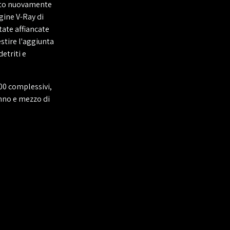
tato nuovamente
ngine V-Ray di
tate affiancate
estire l'aggiunta
etriti e
000 complessivi,
anno e mezzo di