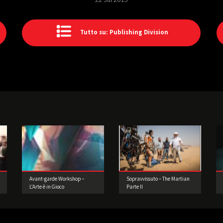
Tutto su: Publishing Division
Avant-garde Workshop –
Sopravvissuto – The Martian
L’Arte è in Gioco
Parte II