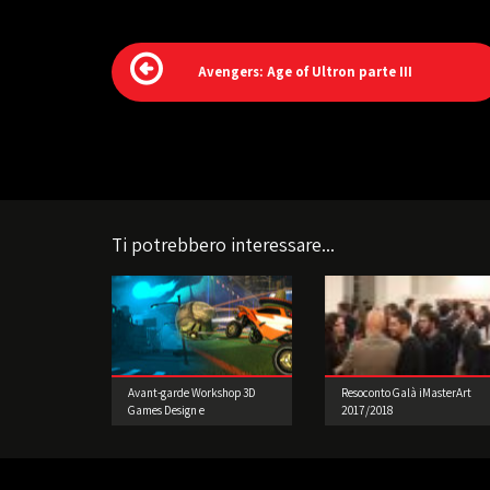
Avengers: Age of Ultron parte III
Ti potrebbero interessare...
Avant-garde Workshop 3D
Resoconto Galà iMasterArt
Games Design e
2017/2018
Prototipazione