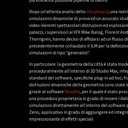
più efficiente possibile pipeline di lavoro.
Dopo un'attenta analisi dello
storyboard
, una nutri
simulazioni dinamiche di prova ed un accurato stud
video inerenti spettacolari distruzioni ed esplosio
palazzi, i supervisori ai VFX Mike Balog, Florent An
Thorngren, hanno deciso di affidarsi ad un flusso di
precedentemente collaudato il ILM per la definizion
simulazioni di tipo "generalist".
In particolare: la geometria della città è stata mod
proceduralmente all'interno di 3D Studio Max, inte
standard del software, specifiche plug-in ad hoc; fr
distruzioni dinamiche della geometria sono state i
grazie al software
Houdini
, per il quale è stato poss
una procedura proprietaria in grado di inviare i dati
simulazioni direttamente all'interno del software 
Zeno, applicativo in grado di aggiungere ed integra
impressionante di effetti speciali.