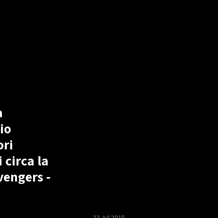
a
io
ori
 circa la
vengers -
22 Jul 2015