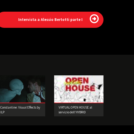
Intervista a Alessio Bertotti parte I
Constantine: Visual Effects by
VIRTUAL OPEN HOUSE al
ILP
servizio dell’HYBRID
LEARNING