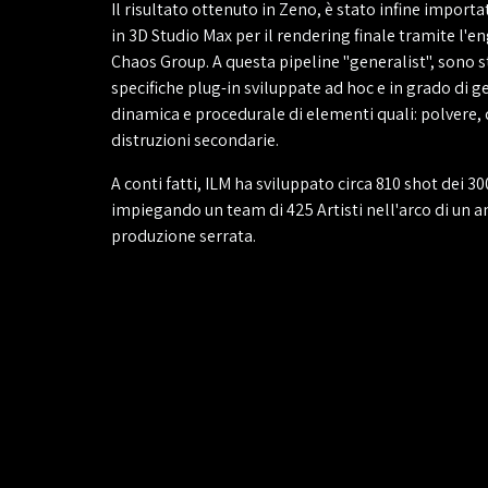
Il risultato ottenuto in Zeno, è stato infine impor
in 3D Studio Max per il rendering finale tramite l'e
Chaos Group. A questa pipeline "generalist", sono s
specifiche plug-in sviluppate ad hoc e in grado di g
dinamica e procedurale di elementi quali: polvere, d
distruzioni secondarie.
A conti fatti, ILM ha sviluppato circa 810 shot dei 3
impiegando un team di 425 Artisti nell'arco di un 
produzione serrata.