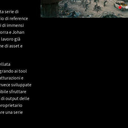
ta serie di
io di reference
ni di immensi
dorra e Johan
 lavoro già
e di asset e
ellata
grando ai tool
atturazioni e
nvece sviluppate
ibile sfruttare
 di output delle
proprietario
re una serie