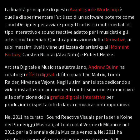
La finalità principale di questo
Avant-garde Workshop
è
quella di sperimentare l’utilizzo di un software potente come
TouchDesigner per avviare progetti artistici multimediali di
tipo interattivo e sound reactive adatto per i musicisti e gli
artisti multimediali. Questa applicazione della
Derivative
, ai
suoi massimi livelli viene utilizzata da artisti quali
Moment
Factory
, Carsten Nicolai (Alva Noto) e Robert Henke..
Artista Digitale e Musicista australiano,
Andrew Quinn
ha
curato gli
effetti digitali
di film quali The Matrix, Tomb
Raider, Nirvana e Vajont. Negli ultimi anni si sta dedicando a
video-installazioni per ambienti multi-schermo e immersivi e
alla definizione della
grafica digitale interattiva
per
produzioni di spettacoli di danza e musica contemporanea.
Nel 2011 ha curato i Sound Reactive Visuals per la serie Koine
dei Pomeriggi Musicali, al Teatro dal Verme di Milano e nel
2012 per la Biennale della Musica a Venezia. Nel 2011 ha
curato la scenografia virtuale per una produzione de Il