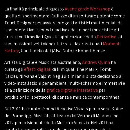
La finalità principale di questo
Avant-garde Workshop
è
quella di sperimentare l’utilizzo di un software potente come
TouchDesigner per avviare progetti artistici multimediali di
tipo interattivo e sound reactive adatto per i musicisti e gli
artisti multimediali. Questa applicazione della
Derivative
, ai
suoi massimi livelli viene utilizzata da artisti quali
Moment
Factory
, Carsten Nicolai (Alva Noto) e Robert Henke..
Artista Digitale e Musicista australiano,
Andrew Quinn
ha
curato gli
effetti digitali
di film quali The Matrix, Tomb
Raider, Nirvana e Vajont. Negli ultimi anni si sta dedicando a
video-installazioni per ambienti multi-schermo e immersivi e
alla definizione della
grafica digitale interattiva
per
produzioni di spettacoli di danza e musica contemporanea.
Nel 2011 ha curato i Sound Reactive Visuals per la serie Koine
dei Pomeriggi Musicali, al Teatro dal Verme di Milano e nel
2012 per la Biennale della Musica a Venezia. Nel 2011 ha
curato la scenografia virtuale per una produzione de Il