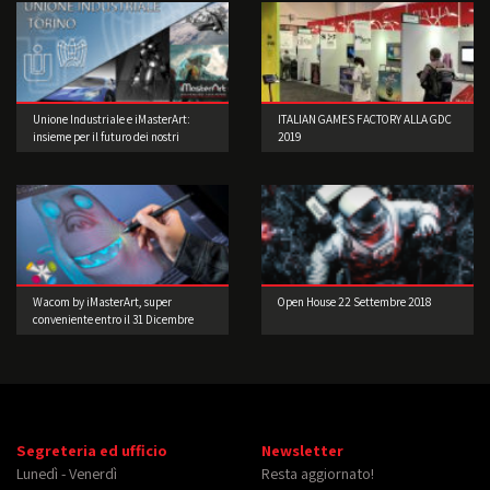
Unione Industriale e iMasterArt:
ITALIAN GAMES FACTORY ALLA GDC
insieme per il futuro dei nostri
2019
studenti.
Wacom by iMasterArt, super
Open House 22 Settembre 2018
conveniente entro il 31 Dicembre
2015!
Segreteria ed ufficio
Newsletter
Lunedì - Venerdì
Resta aggiornato!