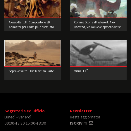
Alessio Bertotti Compositor e 3D
Coming Soon a iMasterArt: Alex
Animator per il film pluripremiato
Konstad, Visual Development Artist!
di Jim Jarmusch
®
Sopravvissuto – The Martian Parte I
Visual FX
Segreteria ed ufficio
Newsletter
Lunedì - Venerdì
Resta aggiornato!
09:30-13:30 15:00-18:30
ISCRIVITI