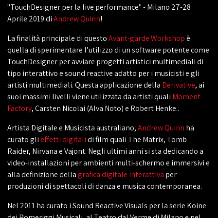
"TouchDesigner per la live performance" - Milano 27-28
Aprile 2019 di
Andrew Quinn
!
La finalità principale di questo
Avant-garde Workshop
è
quella di sperimentare l’utilizzo di un software potente come
TouchDesigner per avviare progetti artistici multimediali di
tipo interattivo e sound reactive adatto per i musicisti e gli
artisti multimediali. Questa applicazione della
Derivative
, ai
suoi massimi livelli viene utilizzata da artisti quali
Moment
Factory
, Carsten Nicolai (Alva Noto) e Robert Henke..
Artista Digitale e Musicista australiano,
Andrew Quinn
ha
curato gli
effetti digitali
di film quali The Matrix, Tomb
Raider, Nirvana e Vajont. Negli ultimi anni si sta dedicando a
video-installazioni per ambienti multi-schermo e immersivi e
alla definizione della
grafica digitale interattiva
per
produzioni di spettacoli di danza e musica contemporanea.
Nel 2011 ha curato i Sound Reactive Visuals per la serie Koine
dei Pomeriggi Musicali, al Teatro dal Verme di Milano e nel