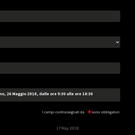
, 26 Maggio 2018, dalle ore 9:30 alle ore 18:30
I campi contrassegnati da
sono obbligatori.
17 May 2018