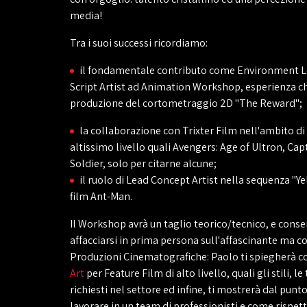
media!
Tra i suoi successi ricordiamo:
il fondamentale contributo come Environment L
Script Artist ad Animation Workshop, esperienza ch
produzione del cortometraggio 2D "The Reward";
la collaborazione con Trixter Film nell'ambito di
altissimo livello quali Avengers: Age of Ultron, Ca
Soldier, solo per citarne alcune;
il ruolo di Lead Concept Artist nella sequenza "Yel
film Ant-Man.
Il Workshop avrà un taglio teorico/tecnico, e consen
affacciarsi in prima persona sull'affascinante ma
Produzioni Cinematografiche: Paolo ti spiegherà co
Art
per Feature Film di alto livello, quali gli stili, l
richiesti nel settore ed infine, ti mostrerà dal punto
lavorare in un team di professionisti e come rispett