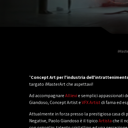
iMast
"
Concept Art per l'industria dell'intratteniment
targato iMasterArt che aspettavi!
Ad accompagnare
Allievi
e semplici appassionati d
Giandoso, Concept Artist e
VFX Artist
di fama ed es
Attualmente in forza presso la prestigiosa casa di
Negative, Paolo Giandoso è il tipico
Artista
che il n
con orgoglio: talento cristallino ed una percezione 