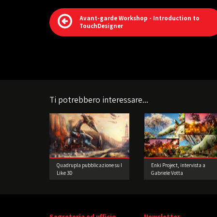
Avant-garde Workshop - Introduction to
TouchDesigner
Ti potrebbero interessare...
Quadrupla pubblicazione su I
Enki Project, intervista a
Like 3D
Gabriele Votta
Segreteria ed ufficio
Newsletter