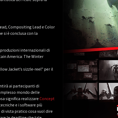
ead, Compositing Lead e Color
e si è conclusa con la
 produzioni internazionali di
ptain America: The Winter
low Jacket's sizzle-reel" per il
tirà ai partecipanti di
 complesso mondo delle
sa significa realizzare
Concept
e tecniche e i software più
 di vista pratico cosa vuol dire
are le deadline che tale