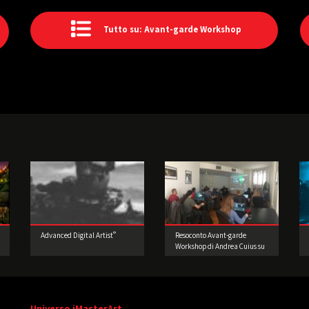
Tutto su: Avant-garde Workshop
®
Advanced Digital Artist
Resoconto Avant-garde
Workshop di Andrea Cuius su
Notch
Universo iMasterArt