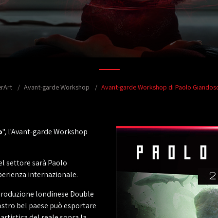
erArt
Avant-garde Workshop
Avant-garde Workshop di Paolo Giandos
o
", l'Avant-garde Workshop
el settore sarà Paolo
perienza internazionale.
 produzione londinese Double
ostro bel paese può esportare
artistica del reale sopra la