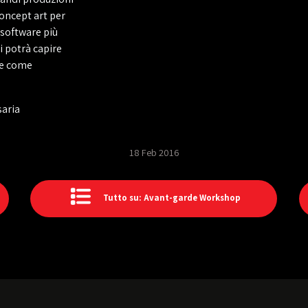
concept art per
i software più
si potrà capire
i e come
saria
18 Feb 2016
Tutto su: Avant-garde Workshop