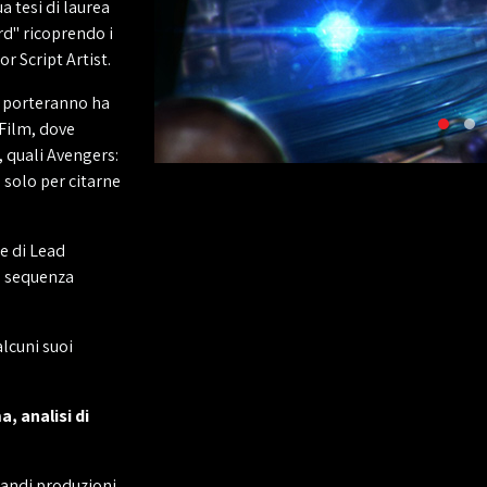
 tesi di laurea
d" ricoprendo i
r Script Artist.
lo porteranno ha
 Film, dove
, quali Avengers:
 solo per citarne
te di Lead
la sequenza
alcuni suoi
a, analisi di
grandi produzioni