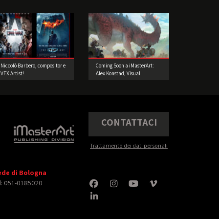
Niccolò Barbero, compositor e
Coming Soon a iMasterArt:
VFX Artist!
Alex Konstad, Visual
Development Artist!
CONTATTACI
Trattamento dei dati personali
ede di Bologna
l: 051-0185020