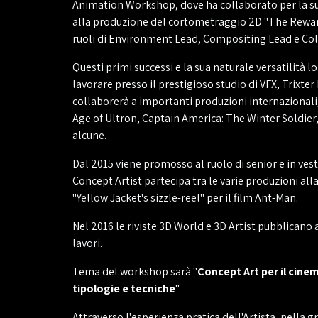
Animation Workshop, dove ha collaborato per la sua
alla produzione del cortometraggio 2D "The Rewar
ruoli di Environment Lead, Compositing Lead e Colo
Questi primi successi e la sua naturale versatilità 
lavorare presso il prestigioso studio di VFX, Trixter
collaborerà a importanti produzioni internazionali
Age of Ultron, Captain America: The Winter Soldier,
alcune.
Dal 2015 viene promosso al ruolo di senior e in ves
Concept Artist partecipa tra le varie produzioni al
"Yellow Jacket's sizzle-reel" per il film Ant-Man.
Nel 2016 le riviste 3D World e 3D Artist pubblicano 
lavori.
Tema del workshop sarà "
Concept Art per il cinem
tipologie e tecniche
"
Attraverso l'esperienza pratica dell'Artista, nella 