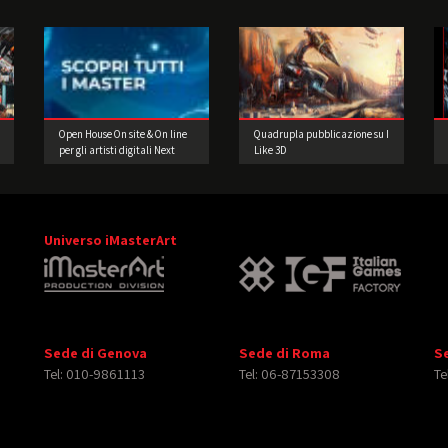
Open House On site & On line
Quadrupla pubblicazione su I
per gli artisti digitali Next
Like 3D
Gen
Universo iMasterArt
Sede di Genova
Sede di Roma
S
Tel: 010-9861113
Tel: 06-87153308
Te