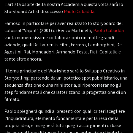
L'artista ospite della nostra Accademia questa volta sarà lo
Storyboard Artist di successo
Paolo Cubadda
.
Famoso in particolare per aver realizzato lo storyboard del
colossal "Vajont" (2001) di Renzo Martinelli,
Paolo Cubadda
vanta numerosissime collaborazioni con molte grandi
aziende, quali De Laurentis Film, Ferrero, Lamborghini, De
Agostini, Rai, Mondadori, Armando Testa, Fiat, Capitalia e
tante altre ancora.
Il tema principale del Workshop sarà lo Sviluppo Creativo in
Storytelling: partendo da un ipotetico spot pubblicitario, una
sequenza d'azione o una mini storia, si ripercorreranno gli
step fondamentali che caratterizzano la progettazione di un
filmato.
Paolo spiegherà quindi ai presenti con quali criteri scegliere
l'Inquadratura, elemento fondamentale per la resa della
propria idea, e insegnerà tutti quegli accorgimenti di base
che permettono di trasmettere ad un potenziale cliente la