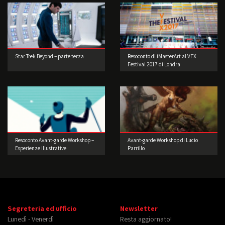
Star Trek Beyond – parte terza
Resoconto di iMasterArt al VFX
Festival 2017 di Londra
Resoconto Avant-garde Workshop –
Avant-garde Workshop di Lucio
Esperienze illustrative
Parrillo
d’oltreoceano di Joey Guidone
Segreteria ed ufficio
Newsletter
Lunedì - Venerdì
Resta aggiornato!